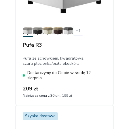
+
1
Pufa R3
Pufa ze schowkiem, kwadratowa,
szara plecionka/biała ekoskóra
Dostarczymy do Ciebie w środę 12
sierpnia
209 zł
Najniższa cena z 30 dni:
199 zł
1
Dodaj do koszyka
Szybka dostawa