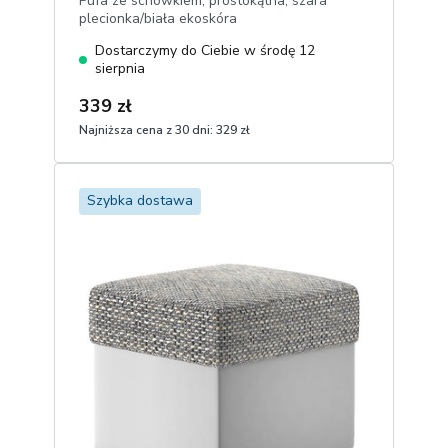
Pufa ze schowkiem, prostokątna, szara
plecionka/biała ekoskóra
Dostarczymy do Ciebie w środę 12
sierpnia
339 zł
Najniższa cena z 30 dni:
329 zł
1
Dodaj do koszyka
Szybka dostawa