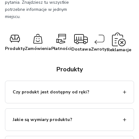
pytania. Znajdziesz tu wszystkie
potrzebne informacje w jednym
miejscu.
Produkty
Zamówienia
Płatności
Dostawa
Zwroty
Reklamacje
Produkty
Czy produkt jest dostępny od ręki?
Jeśli produkt jest dostępny od ręki, zwykle jest to
zaznaczone na naszej stronie internetowej. W przypadku
Jakie są wymiary produktu?
braku takiej informacji, skontaktuj się z nami
(
ilona.weiss@eltap.com
), aby potwierdzić dostępność.
Wymiary produktu są podane w opisie produktu na