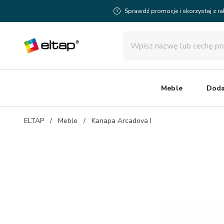
Sprawdź promocje i skorzystaj z r
Meble
Doda
ELTAP
Meble
Kanapa Arcadova I