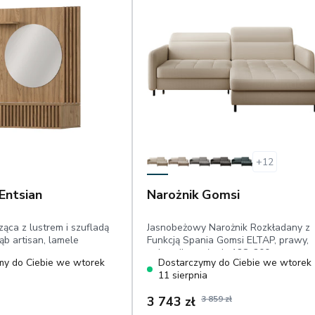
+
12
Entsian
Narożnik Gomsi
ąca z lustrem i szufladą
Jasnobeżowy Narożnik Rozkładany z
ąb artisan, lamele
Funkcją Spania Gomsi ELTAP, prawy,
pojemnik, posłanie:128x200 cm,
my do Ciebie we wtorek
Dostarczymy do Ciebie we wtorek
regulowane zagłówki, mechanizm
a
11 sierpnia
delfin, welur easy clean
3 743 zł
3 859 zł