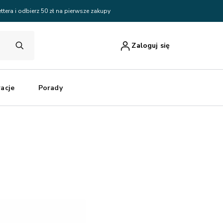
ttera i odbierz 50 zł na pierwsze zakupy
Zaloguj się
racje
Porady