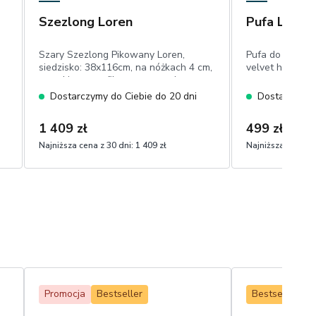
Szezlong Loren
Pufa Lara
Szary Szezlong Pikowany Loren,
Pufa do siedzen
siedzisko: 38x116cm, na nóżkach 4 cm,
velvet hydrofo
wysokie wyprofilowane oparcie,
przeszycia,welur eco-friendly
Dostarczymy do Ciebie do 20 dni
Dostarczymy 
1 409 zł
499 zł
Najniższa cena z 30 dni:
1 409 zł
Najniższa cena z 
Promocja
Bestseller
Bestseller