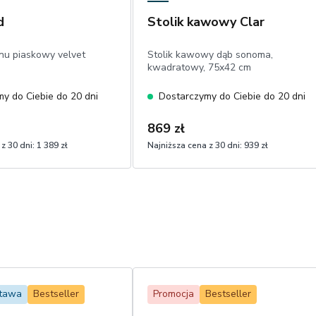
d
Stolik kawowy Clar
onu piaskowy velvet
Stolik kawowy dąb sonoma,
kwadratowy, 75x42 cm
y do Ciebie do 20 dni
Dostarczymy do Ciebie do 20 dni
869 zł
z 30 dni:
1 389 zł
Najniższa cena z 30 dni:
939 zł
stawa
Bestseller
Promocja
Bestseller