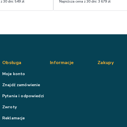
z 30 dni:
549 zł
Najniższa cena z 30 dni:
3 679 zł
Obsługa
Informacje
Zakupy
Moje konto
Znajdź zamówienie
Pytania i odpowiedzi
Zwroty
Reklamacje