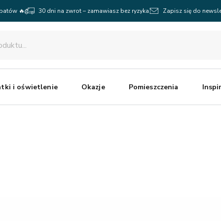
abatów 🔥
30 dni na zwrot – zamawiasz bez ryzyka
Zapisz się do newsle
tki i oświetlenie
Okazje
Pomieszczenia
Inspi