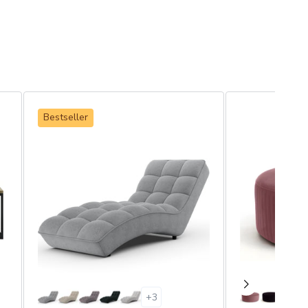
Bestseller
+
3