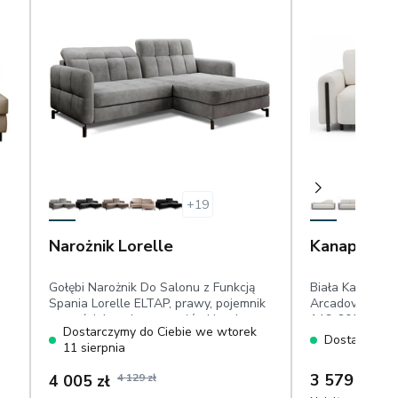
+
19
Narożnik Lorelle
Kanapa Arc
Gołębi Narożnik Do Salonu z Funkcją
Biała Kanapa z
Spania Lorelle ELTAP, prawy, pojemnik
Arcadova II ELT
na pościel, ruchome zagłówki, velvet
146x200 cm, po
Dostarczymy do Ciebie we wtorek
hydrofobowy
elementy w kol
Dostarczymy 
11 sierpnia
przyjemna w do
3 579 zł
4 005 zł
4 129 zł