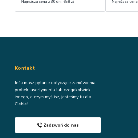
Najniższa cena z 30 dni:
658 zł
Najniższa cena 
Kontakt
Jeśli masz pytanie dotyczące zamówienia,
próbek, asortymentu lub czegokolwiek
innego, o czym myślisz, jesteśmy tu dla
Ciebie!
Zadzwoń do nas