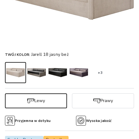
Jarell 18 jasny beż
TWÓJ KOLOR:
+3
Lewy
Prawy
Przyjemna w dotyku
Wysoka jakość