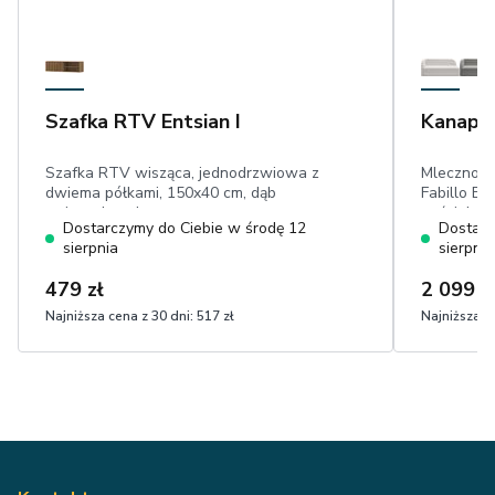
Szafka RTV Entsian I
Kanapa 
Szafka RTV wisząca, jednodrzwiowa z
Mlecznobi
dwiema półkami, 150x40 cm, dąb
Fabillo EL
artisan, lamele
pościel, p
Dostarczymy do Ciebie w środę 12
Dostarc
cm, dwa m
sierpnia
sierpnia
w dotyku 
479 zł
2 099 z
Najniższa cena z 30 dni:
517 zł
Najniższa ce