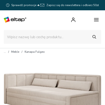
Sprawdź promocje 🔥
Zapisz się do newslettera i odbierz 50zł
Meble
Kanapa Fulgeo