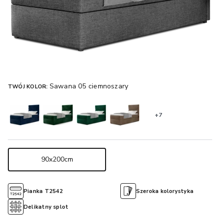
Sawana 05 ciemnoszary
TWÓJ KOLOR:
+7
90x200cm
Pianka T2542
Szeroka kolorystyka
Delikatny splot