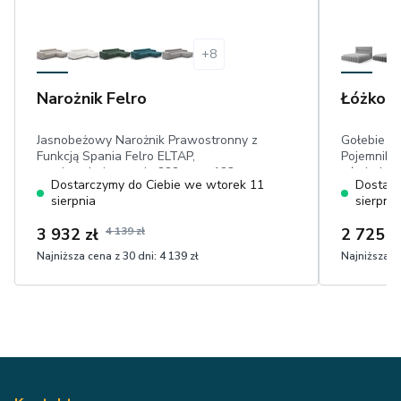
+
8
Narożnik Felro
Łóżko L
Jasnobeżowy Narożnik Prawostronny z
Gołebie Ł
Funkcją Spania Felro ELTAP,
Pojemniki
powierzchnia spania 222 cm × 123 cm,
oświetleni
Dostarczymy do Ciebie we wtorek 11
Dostarc
pojemnik na pościel, ruchome
tapicerow
sierpnia
sierpnia
zagłówki, wysokie nóżki, przyjemny w
drewniana
dotyku plusz
3 932 zł
4 139 zł
2 725 z
Najniższa cena z 30 dni:
4 139 zł
Najniższa ce