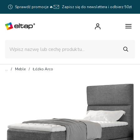
Sprawdź promocje 🔥
Zapisz się do newslettera i odbierz 50zł
Meble
Łóżko Arco