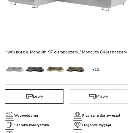
Monolith 97 ciemnoszary / Monolith 84 jasnoszary
TWÓJ KOLOR:
+12
Lewy
Prawy
Wodoodporna
Przyjazna dla zwierząt
Szeroka kolorystyka
Elegancki wygląd