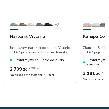
+
3
Narożnik Vittario
Kanapa Cot
Jasnoszary, narożnik do salonu Vittario
Złamana Biel K
ELTAP, przyjemny sztruks pet friendly,
ELTAP, pojemnik 
automat DL, pojemnik, powierzchnia
poduszkami, pow
Dostarczymy do Ciebie do 21 dni
Dostarczymy d
spania 95x205 cm
× 190 cm, welur 
sierpnia
2 739 zł
2 989 zł
3 181 zł
3 279
Najniższa cena z 30 dni:
2 989 zł
Najniższa cena z 30