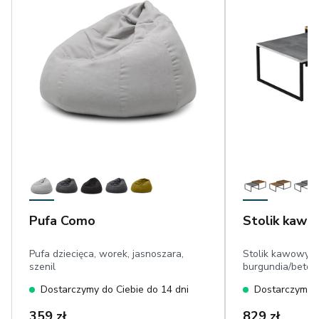
Pufa Como
Stolik kawo
Pufa dziecięca, worek, jasnoszara,
Stolik kawowy, 
szenil
burgundia/beton
cm
Dostarczymy do Ciebie do 14 dni
Dostarczymy d
359 zł
829 zł