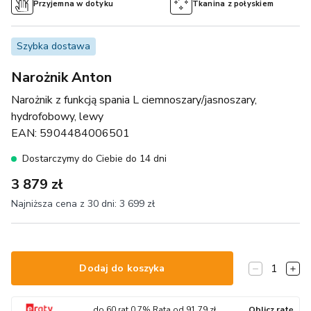
Przyjemna w dotyku
Tkanina z połyskiem
Szybka dostawa
Narożnik Anton
Narożnik z funkcją spania L ciemnoszary/jasnoszary,
hydrofobowy, lewy
EAN:
5904484006501
Dostarczymy do Ciebie do 14 dni
3 879 zł
Najniższa cena z 30 dni:
3 699 zł
1
Dodaj do koszyka
do
60
rat
0.7
% Rata od
91.79
zł
Oblicz ratę