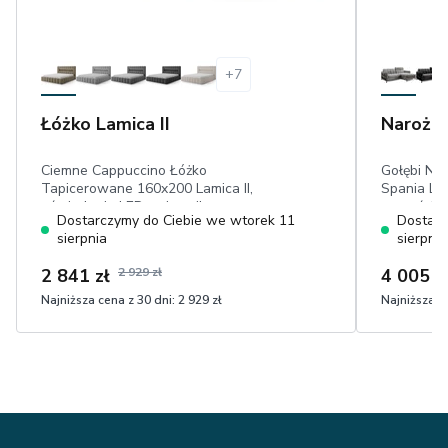
+
7
Łóżko Lamica II
Narożni
Ciemne Cappuccino Łóżko
Gołębi Nar
Tapicerowane 160x200 Lamica II,
Spania Lor
oświetlenie LED, pojemnik,
na pościel
Dostarczymy do Ciebie we wtorek 11
Dostarc
tapicerowane wezgłowie, rama
hydrofob
sierpnia
sierpnia
metalowa, welwet hydrofobowy
2 841 zł
2 929 zł
4 005 z
Najniższa cena z 30 dni:
2 929 zł
Najniższa ce