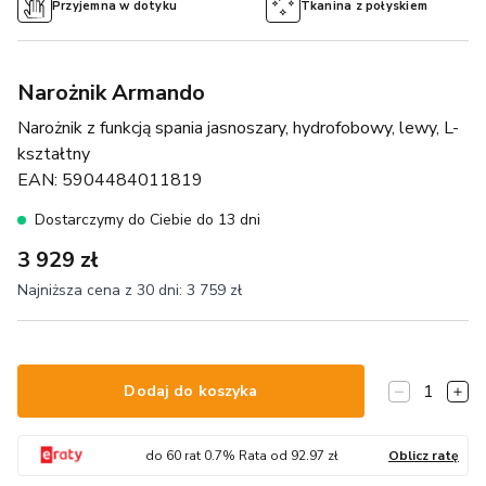
Przyjemna w dotyku
Tkanina z połyskiem
Narożnik Armando
Narożnik z funkcją spania jasnoszary, hydrofobowy, lewy, L-
kształtny
EAN:
5904484011819
Dostarczymy do Ciebie do 13 dni
3 929 zł
Najniższa cena z 30 dni:
3 759 zł
1
Dodaj do koszyka
do
60
rat
0.7
% Rata od
92.97
zł
Oblicz ratę