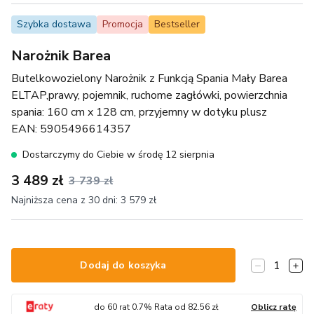
Szybka dostawa
Promocja
Bestseller
Narożnik Barea
Butelkowozielony Narożnik z Funkcją Spania Mały Barea
ELTAP,prawy, pojemnik, ruchome zagłówki, powierzchnia
spania: 160 cm x 128 cm, przyjemny w dotyku plusz
EAN:
5905496614357
Dostarczymy do Ciebie w środę 12 sierpnia
3 489 zł
3 739 zł
Najniższa cena z 30 dni:
3 579 zł
1
Dodaj do koszyka
do
60
rat
0.7
% Rata od
82.56
zł
Oblicz ratę