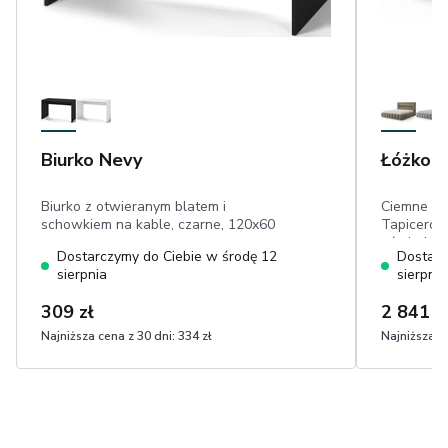
Biurko Nevy
Łóżko L
Biurko z otwieranym blatem i
Ciemne Ca
schowkiem na kable, czarne, 120x60
Tapicerow
cm
oświetleni
Dostarczymy do Ciebie w środę 12
Dostarc
tapicerow
sierpnia
sierpnia
metalowa,
309 zł
2 841 z
Najniższa cena z 30 dni:
334 zł
Najniższa ce