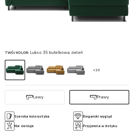
Lukso 35 butelkowa zieleń
TWÓJ KOLOR:
+10
Lewy
Prawy
Szeroka kolorystyka
Elegancki wygląd
Nie cieniuje
Przyjemna w dotyku