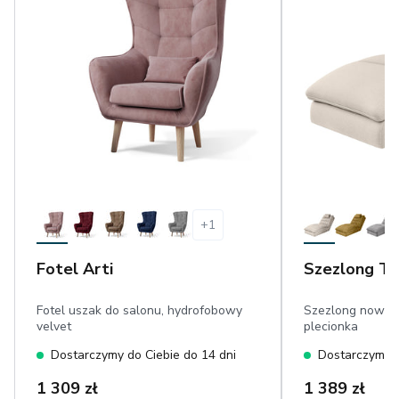
+
1
Fotel Arti
Szezlong Ta
Fotel uszak do salonu, hydrofobowy
Szezlong nowoc
velvet
plecionka
Dostarczymy do Ciebie do 14 dni
Dostarczymy d
1 309 zł
1 389 zł