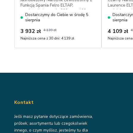
Funkcją Spania Felro ELTAP,
Laurence ELT
powierzchnia spania 222 cm × 123 cm,
pościel, powi
Dostarczymy do Ciebie w środę 5
Dostarczym
pojemnik na pościel, ruchome
193 cm, niec
sierpnia
sierpnia
zagłówki, wysokie nóżki, przyjemny w
dotyku plusz
3 932 zł
4 139 zł
4 109 zł
4
Najniższa cena z 30 dni:
4 139 zł
Najniższa cena 
Kontakt
Jeśli masz pytanie dotyczące zamówienia,
próbek, asortymentu lub czegokolwiek
innego, o czym myślisz, jesteśmy tu dla