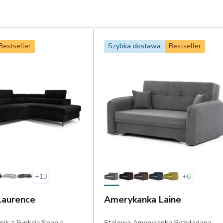
Bestseller
Szybka dostawa
Bestseller
+
13
+
6
Laurence
Amerykanka Laine
nik z Funkcją Spania
Stalowa Amerykanka Rozkładana