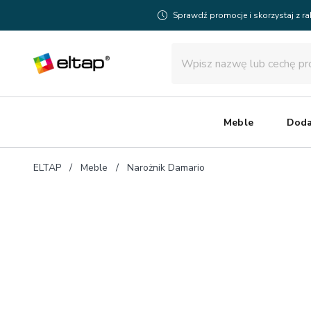
Sprawdź promocje i skorzystaj z r
Meble
Doda
ELTAP
Meble
Narożnik Damario