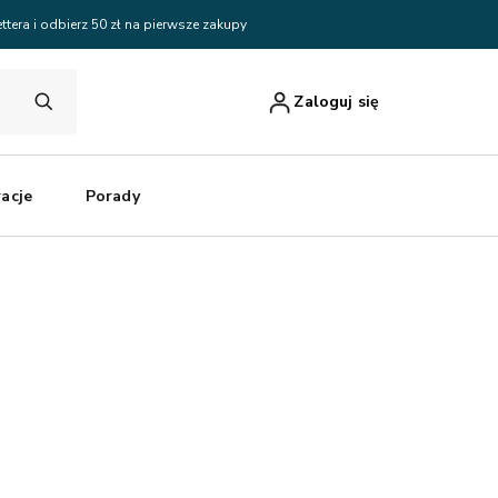
ttera i odbierz 50 zł na pierwsze zakupy
Zaloguj się
racje
Porady