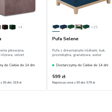
+
4
+
15
a
Pufa Selene
zenia pikowana,
Pufa z drewnianymi nóżkami, buk,
różowa, velvet
prostokątna, granatowa, welur
y do Ciebie do 14 dni
Dostarczymy do Ciebie do 14 dni
599 zł
z 30 dni:
319 zł
Najniższa cena z 30 dni:
579 zł