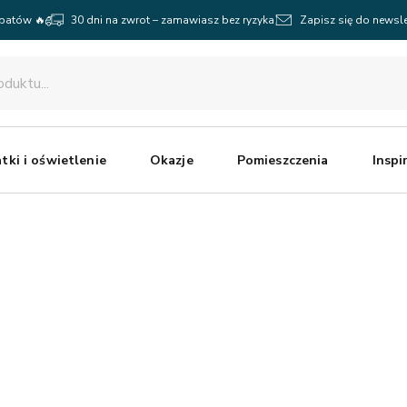
abatów 🔥
30 dni na zwrot – zamawiasz bez ryzyka
Zapisz się do newsle
tki i oświetlenie
Okazje
Pomieszczenia
Inspi