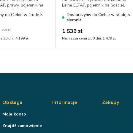
AP, prawy, pojemnik na
Laine ELTAP, pojemnik na pościel,
erzchnia spania: 123 cm x
poduszki dekoracyjne, odporny na
y do Ciebie w środę 5
Dostarczymy do Ciebie w środę 5
ieniujący welwet
ścieranie szenil
sierpnia
 359 zł
1 539 zł
z 30 dni:
4 199 zł
Najniższa cena z 30 dni:
1 479 zł
Obsługa
Informacje
Zakupy
Moje konto
Znajdź zamówienie