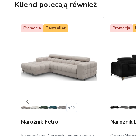
Klienci polecają również
Promocja
Bestseller
Promocja
+
12
Narożnik Felro
Narożnik 
Jasnobeżowy Narożnik Lewostronny z
Czarny Naroż