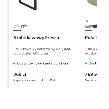
Stolik kawowy Fresco
Pufa Lazar
Stolik kawowy industralny, biały mat,
Pufa pikowana,
prostokątny, 60x42 cm
ekoskóra
Dostarczymy do Ciebie do 21 dni
Dostarczymy 
369 zł
769 zł
Najniższa cena z 30 dni:
399 zł
Najniższa cena z 