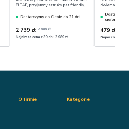
ELTAP, przyjemny sztruks pet friendly,
dwiema półkami
automat DL, pojemnik, powierzchnia
artisan, lamele
Dostarczymy 
spania 95x205 cm
Dostarczymy do Ciebie do 21 dni
sierpnia
2 739 zł
2 989 zł
479 zł
Najniższa cena z 30 dni:
2 989 zł
Najniższa cena z 
O firmie
Kategorie