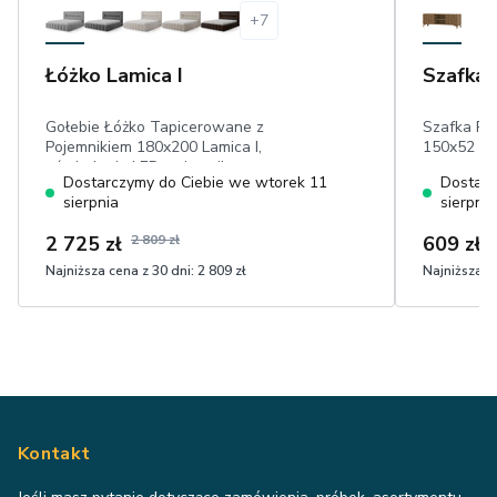
+
7
Łóżko Lamica I
Szafka 
Gołebie Łóżko Tapicerowane z
Szafka RT
Pojemnikiem 180x200 Lamica I,
150x52 cm,
oświetlenie LED, pojemnik,
Dostarczymy do Ciebie we wtorek 11
Dostarc
tapicerowane wezgłowie, rama
sierpnia
sierpnia
drewniana, welwet hydrofobowy
2 725 zł
2 809 zł
609 zł
Najniższa cena z 30 dni:
2 809 zł
Najniższa ce
Kontakt