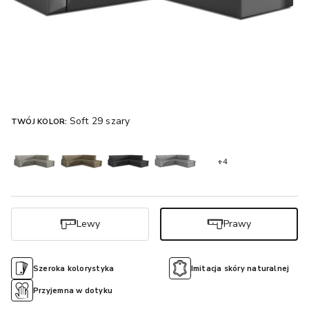
Soft 29 szary
TWÓJ KOLOR:
+4
Lewy
Prawy
Szeroka kolorystyka
Imitacja skóry naturalnej
Przyjemna w dotyku