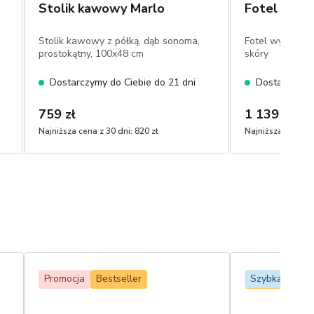
Stolik kawowy Marlo
Fotel Laza
Stolik kawowy z półką, dąb sonoma,
Fotel wypoczyn
prostokątny, 100x48 cm
skóry
Dostarczymy do Ciebie do 21 dni
Dostarczymy 
759 zł
1 139 zł
Najniższa cena z 30 dni:
820 zł
Najniższa cena z 
Promocja
Bestseller
Szybka dosta
Bestseller