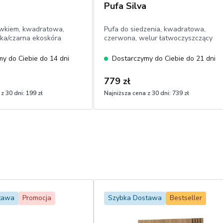
Pufa Silva
owkiem, kwadratowa,
Pufa do siedzenia, kwadratowa,
nka/czarna ekoskóra
czerwona, welur łatwoczyszczący
y do Ciebie do 14 dni
Dostarczymy do Ciebie do 21 dni
779 zł
z 30 dni:
199 zł
Najniższa cena z 30 dni:
739 zł
tawa
Promocja
Szybka Dostawa
Bestseller