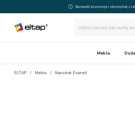
Sprawdź promocje i skorzystaj z r
Meble
Doda
ELTAP
Meble
Narożnik Evanell