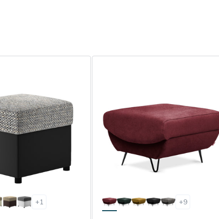
+
1
+
9