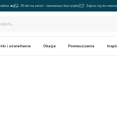
abatów 🔥
30 dni na zwrot – zamawiasz bez ryzyka
Zapisz się do newsle
tki i oświetlenie
Okazje
Pomieszczenia
Inspi