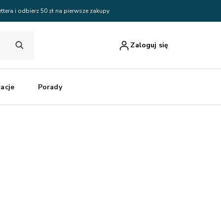
ttera i odbierz 50 zł na pierwsze zakupy
Zaloguj się
racje
Porady