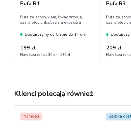
Pufa R1
Pufa R3
Pufa ze schowkiem, kwadratowa,
Pufa ze sch
szara plecionka/czarna ekoskóra
szara plecio
Dostarczymy do Ciebie do 14 dni
Dostarczym
199 zł
209 zł
Najniższa cena z 30 dni:
189 zł
Najniższa cena 
Klienci polecają również
Promocja
Szybka dos