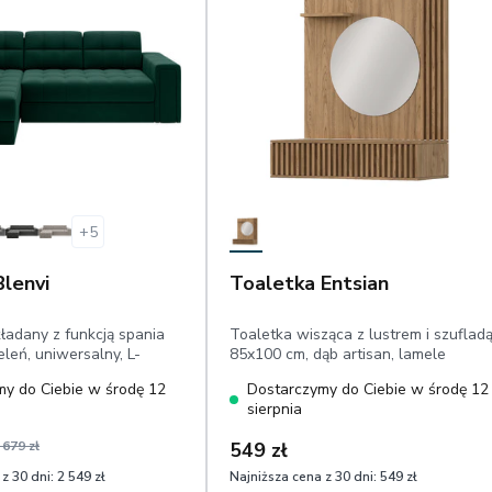
+
5
Blenvi
Toaletka Entsian
ładany z funkcją spania
Toaletka wisząca z lustrem i szuflad
leń, uniwersalny, L-
85x100 cm, dąb artisan, lamele
y do Ciebie w środę 12
Dostarczymy do Ciebie w środę 12
sierpnia
 679 zł
549 zł
z 30 dni:
2 549 zł
Najniższa cena z 30 dni:
549 zł