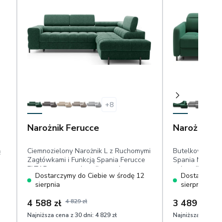
+
8
Narożnik Ferucce
Narożnik B
ą
Ciemnozielony Narożnik L z Ruchomymi
Butelkowozielo
Zagłówkami i Funkcją Spania Ferucce
Spania Mały Ba
ELTAP, prawy, pojemnik, wymiar
pojemnik, ruch
Dostarczymy do Ciebie w środę 12
Dostarczymy 
posłania: 123x193 cm, welur przyjemny
powierzchnia s
sierpnia
sierpnia
w dotyku
przyjemny w do
4 588 zł
4 829 zł
3 489 zł
3 73
Najniższa cena z 30 dni:
4 829 zł
Najniższa cena z 