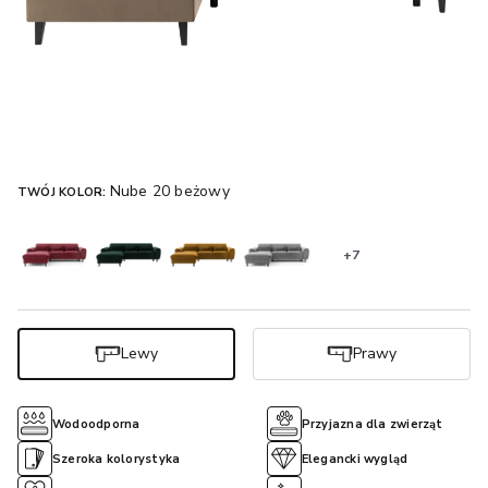
Nube 20 beżowy
TWÓJ KOLOR:
+7
Lewy
Prawy
Wodoodporna
Przyjazna dla zwierząt
Szeroka kolorystyka
Elegancki wygląd