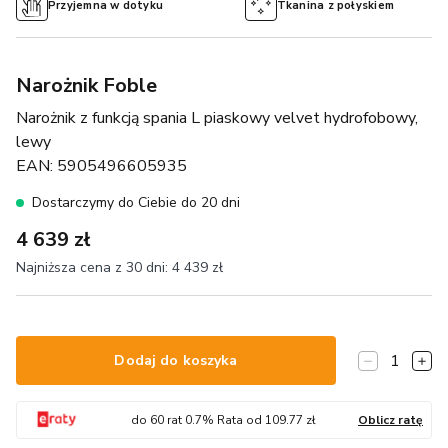
Przyjemna w dotyku
Tkanina z połyskiem
Narożnik Foble
Narożnik z funkcją spania L piaskowy velvet hydrofobowy,
lewy
EAN:
5905496605935
Dostarczymy do Ciebie do 20 dni
4 639 zł
Najniższa cena z 30 dni:
4 439 zł
1
Dodaj do koszyka
do
60
rat
0.7
% Rata od
109.77
zł
Oblicz ratę