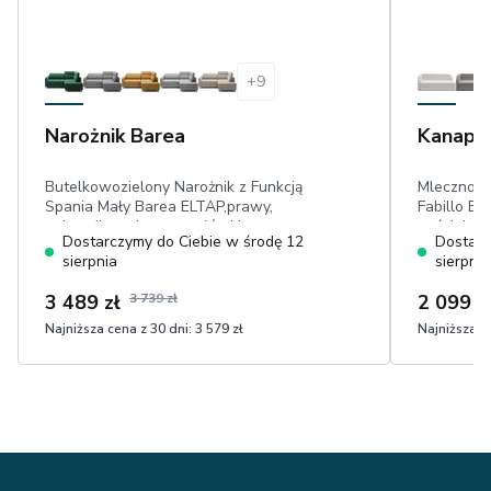
+
9
Narożnik Barea
Kanapa 
Butelkowozielony Narożnik z Funkcją
Mlecznobi
Spania Mały Barea ELTAP,prawy,
Fabillo EL
pojemnik, ruchome zagłówki,
pościel, p
Dostarczymy do Ciebie w środę 12
Dostarc
powierzchnia spania: 160 cm x 128 cm,
cm, dwa m
sierpnia
sierpnia
przyjemny w dotyku plusz
w dotyku 
3 489 zł
3 739 zł
2 099 z
Najniższa cena z 30 dni:
3 579 zł
Najniższa ce