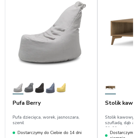
Pufa Berry
Stolik kawo
Pufa dziecięca, worek, jasnoszara,
Stolik kawowy z
szenil
szufladą, dąb ar
80x32 cm, lamel
Dostarczymy do Ciebie do 14 dni
Dostarczymy d