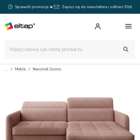
Sprawdź promocje 🔥
Zapisz się do newslettera i odbierz 50zł
Meble
Narożnik Gomsi