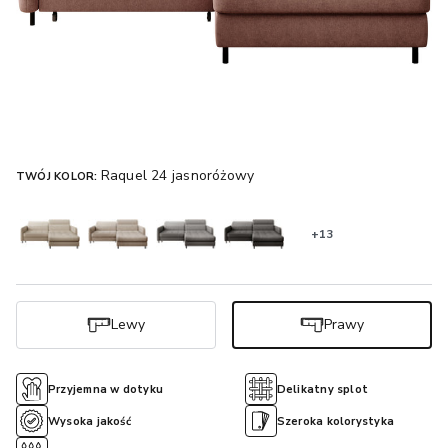
Raquel 24 jasnoróżowy
TWÓJ KOLOR:
+13
Lewy
Prawy
Przyjemna w dotyku
Delikatny splot
Wysoka jakość
Szeroka kolorystyka