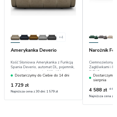
+
4
Amerykanka Deverio
Narożnik Fe
Kość Słoniowa Amerykanka z Funkcją
Ciemnozielony N
Spania Deverio, automat DL, pojemnik,
Zagłówkami i Fu
powierzchnia spania: 203×131
ELTAP, prawy, p
Dostarczymy do Ciebie do 14 dni
Dostarczymy d
cm,welur
posłania: 123x1
sierpnia
w dotyku
1 729 zł
4 588 zł
4 829
Najniższa cena z 30 dni:
1 579 zł
Najniższa cena z 30