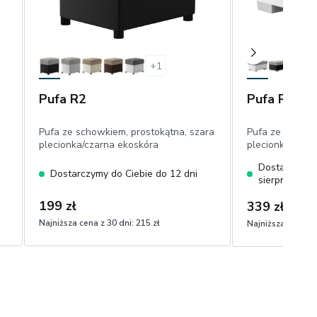
+
1
Pufa R2
Pufa R4
Pufa ze schowkiem, prostokątna, szara
Pufa ze schowk
plecionka/czarna ekoskóra
plecionka/biała
Dostarczymy 
Dostarczymy do Ciebie do 12 dni
sierpnia
199 zł
339 zł
Najniższa cena z 30 dni:
215 zł
Najniższa cena z 