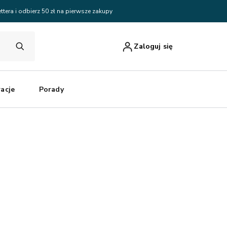
ttera i odbierz 50 zł na pierwsze zakupy
Zaloguj się
racje
Porady