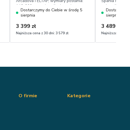
Arcadova I ELTAP, wymiary posłania:
Spania Mały Ba
146x200 cm, pojemnik, drewniane
pojemnik, ruch
Dostarczymy do Ciebie w środę 5
Dostarczymy 
elementy w kolorze buku,przyjemna w
powierzchnia s
sierpnia
sierpnia
dotyku boucle
przyjemny w do
3 399 zł
3 489 zł
3 73
Najniższa cena z 30 dni:
3 579 zł
Najniższa cena z 
O firmie
Kategorie