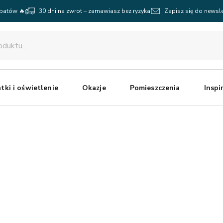
abatów 🔥
30 dni na zwrot – zamawiasz bez ryzyka
Zapisz się do newsle
tki i oświetlenie
Okazje
Pomieszczenia
Inspi