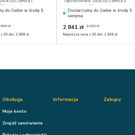
180x200 Lamica I,
Tapicerowane 160x200 Lamica II,
ED, pojemnik,
oświetlenie LED, pojemnik,
y do Ciebie w środę 5
Dostarczymy do Ciebie w środę 5
e wezgłowie, rama
tapicerowane wezgłowie, rama
sierpnia
welwet hydrofobowy
metalowa, welwet hydrofobowy
 809 zł
2 841 zł
2 929 zł
z 30 dni:
2 809 zł
Najniższa cena z 30 dni:
2 929 zł
Obsługa
Informacje
Zakupy
Moje konto
Znajdź zamówienie
Pytania i odpowiedzi