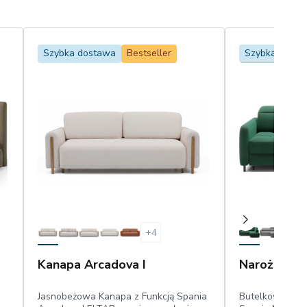
Szybka dostawa
Bestseller
Szybka dosta
Bestseller
+
4
Kanapa Arcadova I
Narożnik B
Jasnobeżowa Kanapa z Funkcją Spania
Butelkowozielo