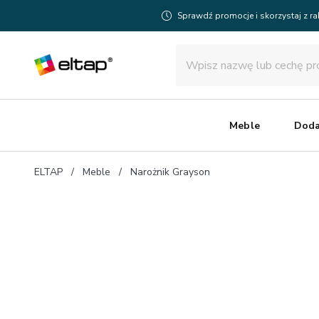
Sprawdź promocje i skorzystaj z r
Meble
Doda
ELTAP
Meble
Narożnik Grayson