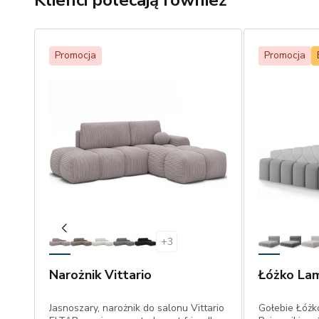
Klienci polecają również
Promocja
Promocja
+
3
Narożnik Vittario
Łóżko Lam
Jasnoszary, narożnik do salonu Vittario
Gołebie Łóżk