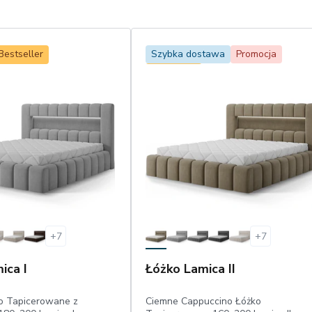
Bestseller
Szybka dostawa
Promocja
Bestseller
+
7
+
7
ica I
Łóżko Lamica II
o Tapicerowane z
Ciemne Cappuccino Łóżko