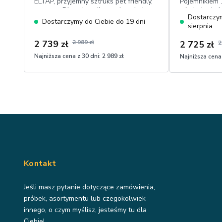
ELTAP, przyjemny sztruks pet friendly,
Pojemnikiem 
automat DL, pojemnik, powierzchnia
oświetlenie L
Dostarczym
spania 95x205 cm
tapicerowan
Dostarczymy do Ciebie do 19 dni
sierpnia
drewniana, 
2 739 zł
2 989 zł
2 725 zł
2
Najniższa cena z 30 dni:
2 989 zł
Najniższa cena 
Kontakt
Jeśli masz pytanie dotyczące zamówienia,
próbek, asortymentu lub czegokolwiek
innego, o czym myślisz, jesteśmy tu dla
Ciebie!