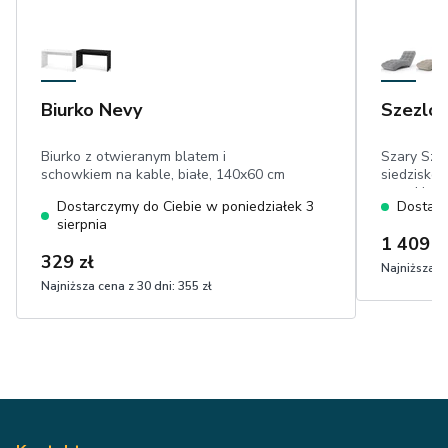
Biurko Nevy
Szezlon
Biurko z otwieranym blatem i
Szary Sze
schowkiem na kable, białe, 140x60 cm
siedzisko:
wysokie w
Dostarczymy do Ciebie w poniedziałek 3
Dostarc
przeszycia
sierpnia
1 409 z
329 zł
Najniższa ce
Najniższa cena z 30 dni:
355 zł