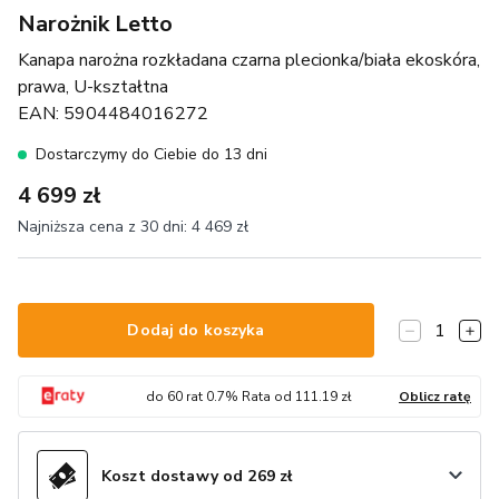
Narożnik Letto
Kanapa narożna rozkładana czarna plecionka/biała ekoskóra,
prawa, U-kształtna
EAN:
5904484016272
Dostarczymy do Ciebie do 13 dni
4 699 zł
Najniższa cena z 30 dni:
4 469 zł
1
Dodaj do koszyka
do
60
rat
0.7
% Rata od
111.19
zł
Oblicz ratę
Koszt dostawy od 269 zł