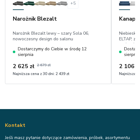
+
5
Narożnik Blezalt
Kanapa 
Narożnik Blezalt lewy – szary Sola 06,
Niebieska
nowoczesny design do salonu
ELTAP, z p
poduszkam
Dostarczymy do Ciebie w środę 12
Dostarc
czyszczeni
sierpnia
sierpnia
2 625 zł
2 679 zł
2 106 z
Najniższa cena z 30 dni:
2 439 zł
Najniższa ce
Kontakt
Jeśli masz pytanie dotyczące zamówienia, próbek, asortymentu