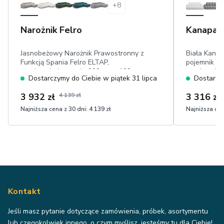
+
8
Narożnik Felro
Kanapa 
Jasnobeżowy Narożnik Prawostronny z
Biała Kana
Funkcją Spania Felro ELTAP,
pojemnik na
powierzchnia spania 222 cm × 123 cm,
powierzchni
Dostarczymy do Ciebie w piątek 31 lipca
Dostarczy
pojemnik na pościel, ruchome
welur eco f
zagłówki, wysokie nóżki, przyjemny w
3 932 zł
4 139 zł
3 316 zł
dotyku plusz
Najniższa cena z 30 dni:
4 139 zł
Najniższa cen
Kontakt
Jeśli masz pytanie dotyczące zamówienia, próbek, asortymentu
lub czegokolwiek innego, o czym myślisz, jesteśmy tu dla Ciebie!