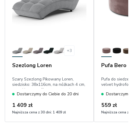
+
3
Szezlong Loren
Pufa Bero
Szary Szezlong Pikowany Loren,
Pufa do siedzeni
siedzisko: 38x116cm, na nóżkach 4 cm,
velvet hydrofob
wysokie wyprofilowane oparcie,
Dostarczymy do Ciebie do 20 dni
Dostarczymy d
przeszycia,welur eco-friendly
1 409 zł
559 zł
Najniższa cena z 30 dni:
1 409 zł
Najniższa cena z 30