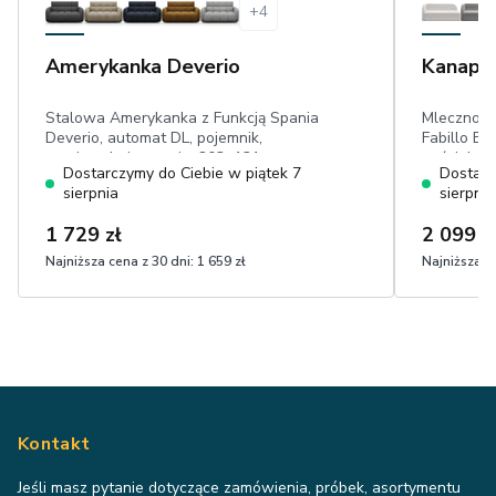
+
4
Amerykanka Deverio
Kanapa 
Stalowa Amerykanka z Funkcją Spania
Mlecznobi
Deverio, automat DL, pojemnik,
Fabillo EL
powierzchnia spania: 203×131 cm,
pościel, p
Dostarczymy do Ciebie w piątek 7
Dostarc
odporny na ścieranie szenil
cm, dwa m
sierpnia
sierpnia
w dotyku 
1 729 zł
2 099 z
Najniższa cena z 30 dni:
1 659 zł
Najniższa ce
Kontakt
Jeśli masz pytanie dotyczące zamówienia, próbek, asortymentu