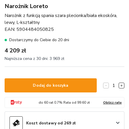
Narożnik Loreto
Narożnik z funkcją spania szara plecionka/biała ekoskóra,
lewy, L-kształtny
EAN:
5904484050825
Dostarczymy do Ciebie do 20 dni
4 209 zł
Najniższa cena z 30 dni:
3 969 zł
1
Dodaj do koszyka
do
60
rat
0.7
% Rata od
99.60
zł
Oblicz ratę
Koszt dostawy od 269 zł