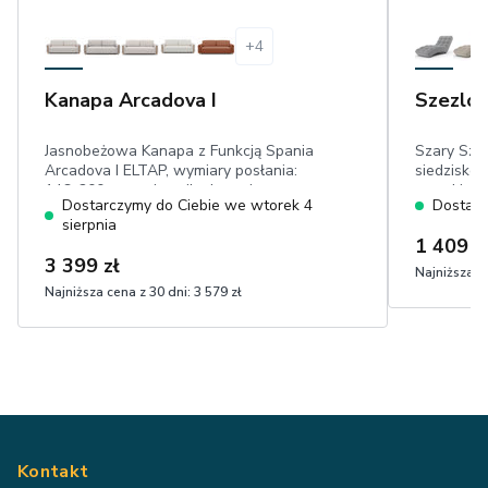
+
4
Kanapa Arcadova I
Szezlon
Jasnobeżowa Kanapa z Funkcją Spania
Szary Sze
Arcadova I ELTAP, wymiary posłania:
siedzisko:
146x200 cm, pojemnik, drewniane
wysokie w
Dostarczymy do Ciebie we wtorek 4
Dostarc
elementy w kolorze buku,przyjemna w
przeszycia
sierpnia
dotyku boucle
1 409 z
3 399 zł
Najniższa ce
Najniższa cena z 30 dni:
3 579 zł
Kontakt