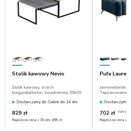
Stolik kawowy Nevio
Pufa Lauren
Stolik kawowy, orzech
Jasnoniebieska 
burgundia/beton, kwadratowy, 69x39
Tapicerowana L
cm
cm, komfortowe s
Dostarczymy do Ciebie do 14 dni
Dostarczymy d
przeszycia, chr
przyjemny w do
829 zł
702 zł
739 zł
Najniższa cena z 30 dni:
895 zł
Najniższa cena z 30