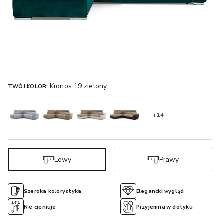
Kronos 19 zielony
TWÓJ KOLOR:
+14
Lewy
Prawy
Szeroka kolorystyka
Elegancki wygląd
Nie cieniuje
Przyjemna w dotyku