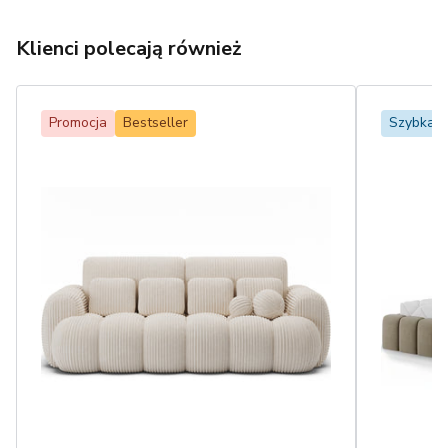
Klienci polecają również
Promocja
Bestseller
Szybka 