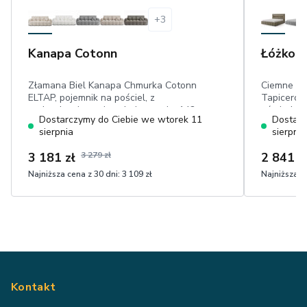
+
3
Kanapa Cotonn
Łóżko L
Złamana Biel Kanapa Chmurka Cotonn
Ciemne Ca
ELTAP, pojemnik na pościel, z
Tapicerow
poduszkami, powierzchnia spania: 142
oświetleni
Dostarczymy do Ciebie we wtorek 11
Dostarc
× 190 cm, welur pet friendly
tapicerow
sierpnia
sierpnia
metalowa,
3 181 zł
3 279 zł
2 841 z
Najniższa cena z 30 dni:
3 109 zł
Najniższa ce
Kontakt