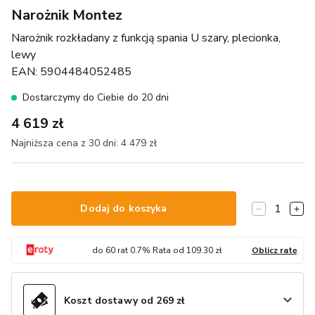
Narożnik Montez
Narożnik rozkładany z funkcją spania U szary, plecionka,
lewy
EAN:
5904484052485
Dostarczymy do Ciebie do 20 dni
4 619 zł
Najniższa cena z 30 dni:
4 479 zł
1
Dodaj do koszyka
do
60
rat
0.7
% Rata od
109.30
zł
Oblicz ratę
Koszt dostawy od 269 zł