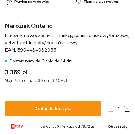
Przyjemna w dotyku
Tkanina z połyskiem
Narożnik Ontario
Narożnik nowoczesny L z funkcją spania piaskowy/brązowy,
velvet pet friendly/ekoskóra, lewy
EAN:
5904484082055
Dostarczymy do Ciebie do 14 dni
3 369 zł
Najniższa cena z 30 dni:
3 109 zł
1
Dodaj do koszyka
do
60
rat
0.7
% Rata od
79.72
zł
Oblicz ratę