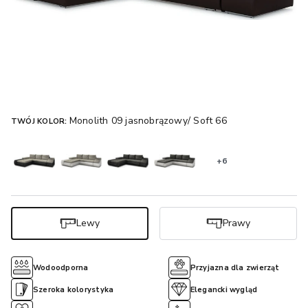
Monolith 09 jasnobrązowy/ Soft 66
TWÓJ KOLOR:
+6
Lewy
Prawy
Wodoodporna
Przyjazna dla zwierząt
Szeroka kolorystyka
Elegancki wygląd