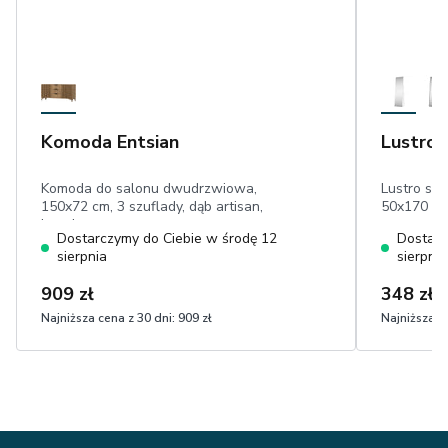
Komoda Entsian
Lustro 
Komoda do salonu dwudrzwiowa,
Lustro sto
150x72 cm, 3 szuflady, dąb artisan,
50x170 c
lamele
Dostarczymy do Ciebie w środę 12
Dostarc
sierpnia
sierpnia
909 zł
348 zł
3
Najniższa cena z 30 dni:
909 zł
Najniższa ce