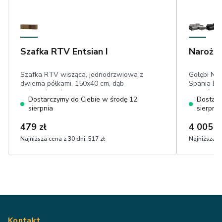
Szafka RTV Entsian I
Narożni
Szafka RTV wisząca, jednodrzwiowa z
Gołębi Nar
dwiema półkami, 150x40 cm, dąb
Spania Lor
artisan, lamele
na pościel
Dostarczymy do Ciebie w środę 12
Dostarc
hydrofob
sierpnia
sierpnia
479 zł
4 005 z
Najniższa cena z 30 dni:
517 zł
Najniższa ce
Kontakt