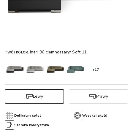
Inari 96 ciemnoszary/ Soft 11
TWÓJ KOLOR:
+17
Lewy
Prawy
Delikatny splot
Wysoka jakość
Szeroka kolorystyka