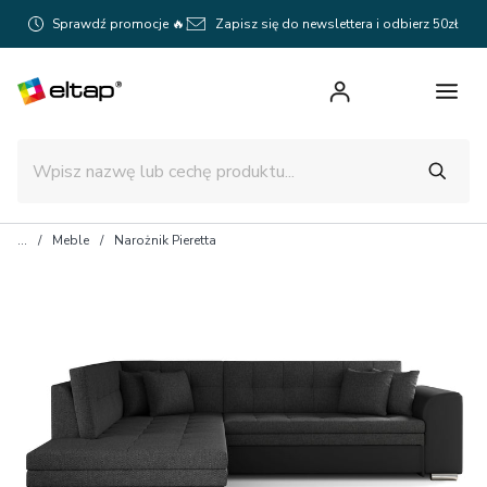
Sprawdź promocje 🔥
Zapisz się do newslettera i odbierz 50zł
Meble
Narożnik Pieretta