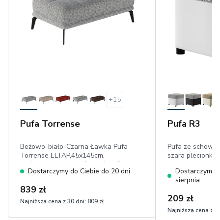
+
15
Pufa Torrense
Pufa R3
Beżowo-biało-Czarna Ławka Pufa
Pufa ze schowki
Torrense ELTAP,45x145cm,
szara plecionka/
tapicerowana,prostokątna komfortowe
Dostarczymy do Ciebie do 20 dni
Dostarczymy d
siedzisko, przeszycia i pikowania,
sierpnia
czarne nóżki 17 cm, plecionka o
839 zł
wyrazistym splocie
209 zł
Najniższa cena z 30 dni:
809 zł
Najniższa cena z 30