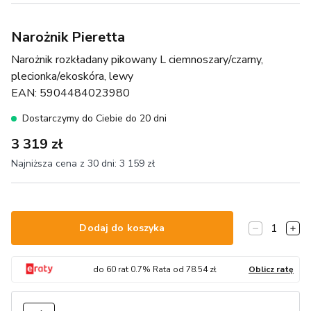
Narożnik Pieretta
Narożnik rozkładany pikowany L ciemnoszary/czarny,
plecionka/ekoskóra, lewy
EAN:
5904484023980
Dostarczymy do Ciebie do 20 dni
3 319 zł
Najniższa cena z 30 dni:
3 159 zł
1
Dodaj do koszyka
do
60
rat
0.7
% Rata od
78.54
zł
Oblicz ratę