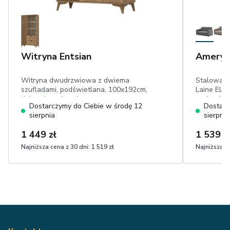
Witryna Entsian
Ameryk
Witryna dwudrzwiowa z dwiema
Stalowa 
szufladami, podświetlana, 100x192cm,
Laine ELTA
dąb artisan, lamele
poduszki 
Dostarczymy do Ciebie w środę 12
Dostarc
ścieranie 
sierpnia
sierpnia
1 449 zł
1 539 z
Najniższa cena z 30 dni:
1 519 zł
Najniższa ce