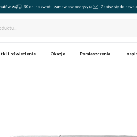
abatów 🔥
30 dni na zwrot – zamawiasz bez ryzyka
Zapisz się do newsle
tki i oświetlenie
Okazje
Pomieszczenia
Inspi