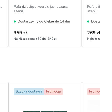
ka
Pufa dziecięca, worek, jasnoszara,
Pufa dziecięca,
szenil
szenil
Dostarczymy do Ciebie do 14 dni
Dostarczymy 
359 zł
269 zł
Najniższa cena z 30 dni:
349 zł
Najniższa cena z 
Szybka dostawa
Promocja
Promocja
Be