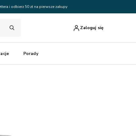
ttera i odbierz 50 zł na pierwsze zakupy
Zaloguj się
racje
Porady