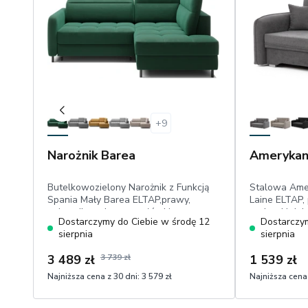
+
9
Narożnik Barea
Amerykan
Butelkowozielony Narożnik z Funkcją
Stalowa Ame
Spania Mały Barea ELTAP,prawy,
Laine ELTAP, 
pojemnik, ruchome zagłówki,
poduszki dek
Dostarczymy do Ciebie w środę 12
Dostarczym
powierzchnia spania: 160 cm x 128 cm,
ścieranie sze
sierpnia
sierpnia
przyjemny w dotyku plusz
3 489 zł
3 739 zł
1 539 zł
Najniższa cena z 30 dni:
3 579 zł
Najniższa cena 