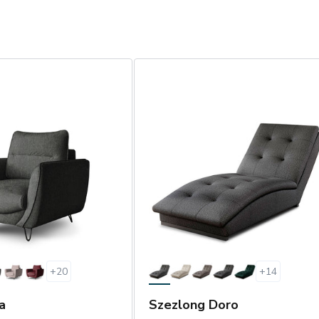
+
20
+
14
a
Szezlong Doro