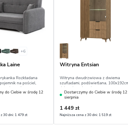
+
6
ka Laine
Witryna Entsian
rykanka Rozkładana
Witryna dwudrzwiowa z dwiema
pojemnik na pościel,
szufladami, podświetlana, 100x192c
oracyjne, odporny na
dąb artisan, lamele
y do Ciebie w środę 12
Dostarczymy do Ciebie w środę 12
nil
sierpnia
1 449 zł
z 30 dni:
1 479 zł
Najniższa cena z 30 dni:
1 519 zł