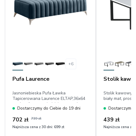
+
6
Pufa Laurence
Stolik kawo
Jasnoniebieska Pufa Ławka
Stolik kawowy z
Tapicerowana Laurence ELTAP,36x64
biały mat, prost
cm, komfortowe siedzisko, prostokątna,
Dostarczymy do Ciebie do 19 dni
Dostarczymy d
przeszycia, chromowane nóżki 9 cm,
przyjemny w dotyku welwet
702 zł
739 zł
439 zł
Najniższa cena z 30 dni:
699 zł
Najniższa cena z 30