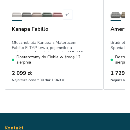
+
1
Kanapa Fabillo
Ameryk
Mlecznobiała Kanapa z Materacem
Brudnobia
Fabillo ELTAP, lewa, pojemnik na
Spania Dev
pościel, powierzchnia spania: 135x199
powierzch
Dostarczymy do Ciebie w środę 12
Dostarc
cm, dwa materace, miękka, przyjemna
odporny na
sierpnia
sierpnia
w dotyku boucle
2 099 zł
1 729 z
Najniższa cena z 30 dni:
1 949 zł
Najniższa ce
Kontakt