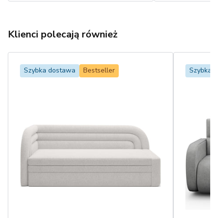
Klienci polecają również
Szybka dostawa
Bestseller
Szybka 