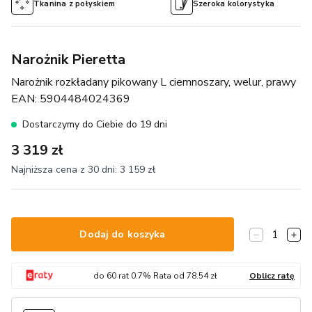
Tkanina z połyskiem
Szeroka kolorystyka
Narożnik Pieretta
Narożnik rozkładany pikowany L ciemnoszary, welur, prawy
EAN:
5904484024369
Dostarczymy do Ciebie do 19 dni
3 319 zł
Najniższa cena z 30 dni:
3 159 zł
1
Dodaj do koszyka
do
60
rat
0.7
% Rata od
78.54
zł
Oblicz ratę