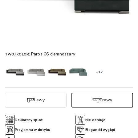
Paros 06 ciemnoszary
TWÓJ KOLOR:
+17
Lewy
Prawy
Delikatny splot
Nie cieniuje
Przyjemna w dotyku
Elegancki wygląd