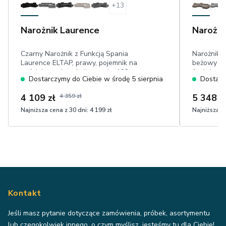
+
13
Narożnik Laurence
Narożni
Czarny Narożnik z Funkcją Spania
Narożnik F
Laurence ELTAP, prawy, pojemnik na
beżowy – 
pościel, powierzchnia spania: 123 cm x
funkcją sp
Dostarczymy do Ciebie w środę 5 sierpnia
Dostarc
193 cm, niecieniujący welwet
4 109 zł
4 359 zł
5 348 z
Najniższa cena z 30 dni:
4 199 zł
Najniższa ce
Kontakt
Jeśli masz pytanie dotyczące zamówienia, próbek, asortymentu
lub czegokolwiek innego, o czym myślisz, jesteśmy tu dla Ciebie!