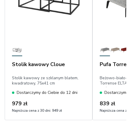
Stolik kawowy Cloue
Pufa Torren
Stolik kawowy ze szklanym blatem,
Beżowo-biało-C
kwadratowy, 75x41 cm
Torrense ELTAP
tapicerowana,pr
Dostarczymy do Ciebie do 12 dni
Dostarczymy d
siedzisko, przesz
czarne nóżki 17 
979 zł
839 zł
wyrazistym splo
Najniższa cena z 30 dni:
949 zł
Najniższa cena z 30