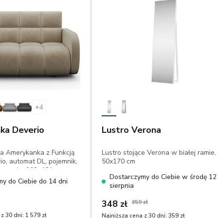
+
4
ka Deverio
Lustro Verona
a Amerykanka z Funkcją
Lustro stojące Verona w białej ramie,
io, automat DL, pojemnik,
50x170 cm
 spania: 203×131
Dostarczymy do Ciebie w środę 12
y do Ciebie do 14 dni
sierpnia
348 zł
359 zł
z 30 dni:
1 579 zł
Najniższa cena z 30 dni:
359 zł