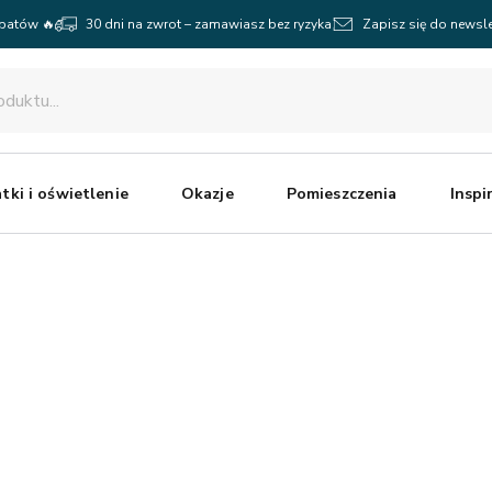
abatów 🔥
30 dni na zwrot – zamawiasz bez ryzyka
Zapisz się do newsle
tki i oświetlenie
Okazje
Pomieszczenia
Inspi