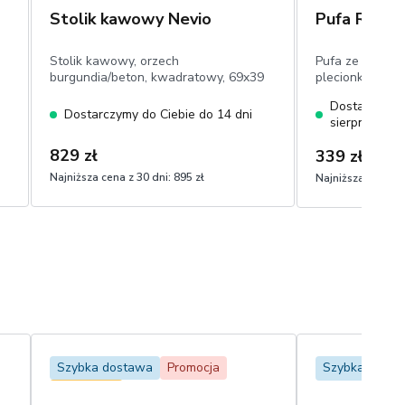
Stolik kawowy Nevio
Pufa R4
Stolik kawowy, orzech
Pufa ze schowk
burgundia/beton, kwadratowy, 69x39
plecionka/biała
cm
Dostarczymy 
Dostarczymy do Ciebie do 14 dni
sierpnia
829 zł
339 zł
Najniższa cena z 30 dni:
895 zł
Najniższa cena z 
Szybka dostawa
Promocja
Szybka Dost
Bestseller