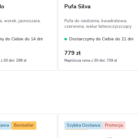
do
Pufa Silva
a, worek, jasnoszara,
Pufa do siedzenia, kwadratowa,
czerwona, welur łatwoczyszczący
y do Ciebie do 14 dni
Dostarczymy do Ciebie do 21 dni
779 zł
z 30 dni:
299 zł
Najniższa cena z 30 dni:
739 zł
tawa
Bestseller
Szybka Dostawa
Promocja
Bestseller