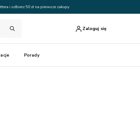
ttera i odbierz 50 zł na pierwsze zakupy
Zaloguj się
racje
Porady