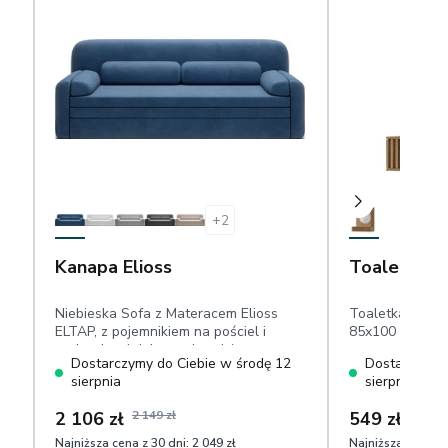
+
2
Kanapa Elioss
Toaletka E
Niebieska Sofa z Materacem Elioss
Toaletka wisząc
ELTAP, z pojemnikiem na pościel i
85x100 cm, dąb 
poduszkami dekoracyjnymi, łatwa w
Dostarczymy do Ciebie w środę 12
Dostarczymy 
czyszczeniu tkanina sztruks
sierpnia
sierpnia
2 106 zł
2 149 zł
549 zł
Najniższa cena z 30 dni:
2 049 zł
Najniższa cena z 