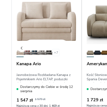
+
7
Kanapa Ario
Amerykan
Jasnobeżowa Rozkładana Kanapa z
Kość Słoniow
Pojemnikiem Ario ELTAP, poduszki
Spania Dever
dekoracyjne,powierzchnia spania:
powierzchnia
Dostarczymy do Ciebie w środę 12
111x196 cm, przyjemny w dotyku
cm,welur
Dostarczym
sierpnia
sztruks
1 729 zł
1 547 zł
1 579 zł
Najniższa cena 
Najniższa cena z 30 dni:
1 469 zł