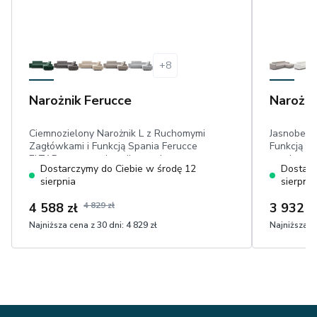
+
8
Narożnik Ferucce
Narożni
Ciemnozielony Narożnik L z Ruchomymi
Jasnobeżo
Zagłówkami i Funkcją Spania Ferucce
Funkcją Sp
ELTAP, prawy, pojemnik, wymiar
powierzch
Dostarczymy do Ciebie w środę 12
Dostarc
posłania: 123x193 cm, welur przyjemny
pojemnik n
sierpnia
sierpnia
w dotyku
zagłówki, 
dotyku pl
4 588 zł
4 829 zł
3 932 z
Najniższa cena z 30 dni:
4 829 zł
Najniższa ce