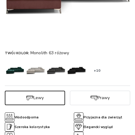
Monolith 63 różowy
TWÓJ KOLOR:
+10
Lewy
Prawy
Wodoodporna
Przyjazna dla zwierząt
Szeroka kolorystyka
Elegancki wygląd