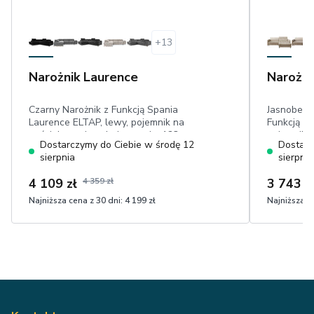
+
13
Narożnik Laurence
Narożni
Czarny Narożnik z Funkcją Spania
Jasnobeżo
Laurence ELTAP, lewy, pojemnik na
Funkcją S
pościel, powierzchnia spania: 123 cm x
pojemnik, 
Dostarczymy do Ciebie w środę 12
Dostarc
193 cm, niecieniujący welwet
regulowan
sierpnia
sierpnia
delfin, we
4 109 zł
4 359 zł
3 743 z
Najniższa cena z 30 dni:
4 199 zł
Najniższa ce