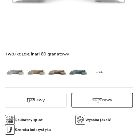
Inari 80 granatowy
TWÓJ KOLOR:
+24
Lewy
Prawy
Delikatny splot
Wysoka jakość
Szeroka kolorystyka