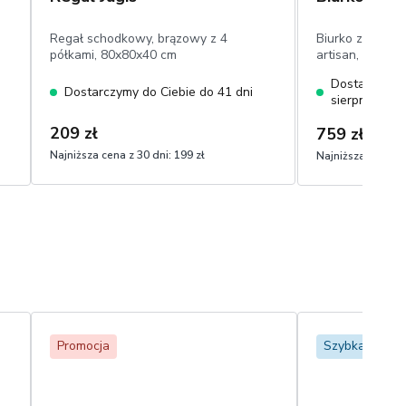
Regał schodkowy, brązowy z 4
Biurko z cztere
półkami, 80x80x40 cm
artisan, 120x6
Dostarczymy 
Dostarczymy do Ciebie do 41 dni
sierpnia
209 zł
759 zł
Najniższa cena z 30 dni:
199 zł
Najniższa cena z 
Promocja
Szybka dosta