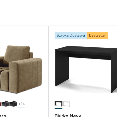
Szybka Dostawa
Bestseller
+
14
aro
Biurko Nevy