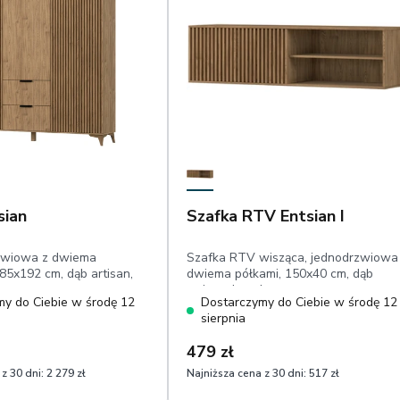
sian
Szafka RTV Entsian I
rzwiowa z dwiema
Szafka RTV wisząca, jednodrzwiowa
85x192 cm, dąb artisan,
dwiema półkami, 150x40 cm, dąb
artisan, lamele
y do Ciebie w środę 12
Dostarczymy do Ciebie w środę 12
sierpnia
479 zł
z 30 dni:
2 279 zł
Najniższa cena z 30 dni:
517 zł