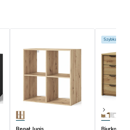
Szybka dosta
Regał Jugis
Biurko Baro