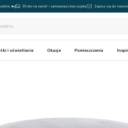
abatów 🔥
30 dni na zwrot – zamawiasz bez ryzyka
Zapisz się do newsle
tki i oświetlenie
Okazje
Pomieszczenia
Inspi