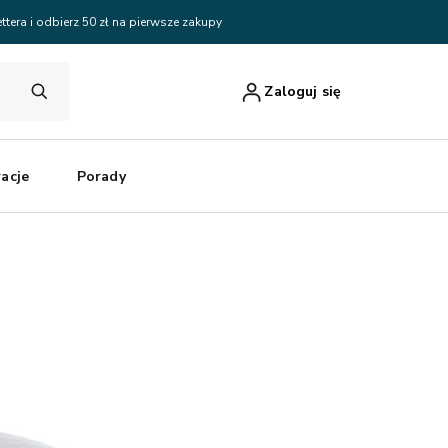
ttera i odbierz 50 zł na pierwsze zakupy
Zaloguj się
racje
Porady