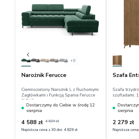
+
8
Narożnik Ferucce
Szafa Ent
Ciemnozielony Narożnik L z Ruchomymi
Szafa trzyd
Zagłówkami i Funkcją Spania Ferucce
szufladami, 1
ELTAP, prawy, pojemnik, wymiar
lamele
Dostarczymy do Ciebie w środę 12
Dostarczym
posłania: 123x193 cm, welur przyjemny
sierpnia
sierpnia
w dotyku
4 588 zł
4 829 zł
2 279 zł
Najniższa cena z 30 dni:
4 829 zł
Najniższa cena 