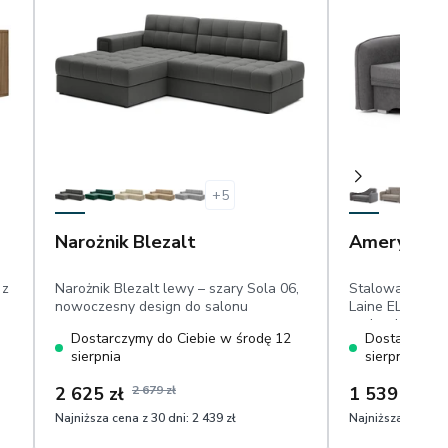
+
5
Narożnik Blezalt
Amerykanka
 z
Narożnik Blezalt lewy – szary Sola 06,
Stalowa Amery
nowoczesny design do salonu
Laine ELTAP, po
poduszki dekor
Dostarczymy do Ciebie w środę 12
Dostarczymy 
ścieranie szenil
sierpnia
sierpnia
2 625 zł
2 679 zł
1 539 zł
Najniższa cena z 30 dni:
2 439 zł
Najniższa cena z 