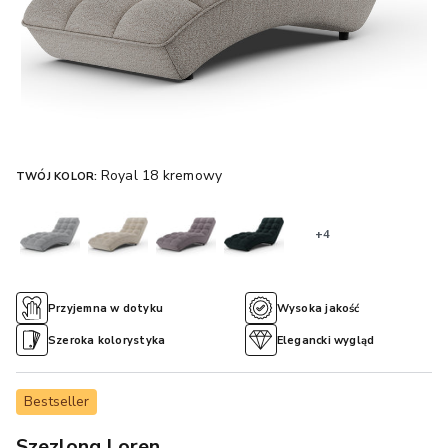
Royal 18 kremowy
TWÓJ KOLOR:
+4
Przyjemna w dotyku
Wysoka jakość
Szeroka kolorystyka
Elegancki wygląd
Bestseller
Szezlong Loren