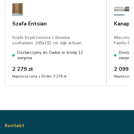
Szafa Entsian
Kanapa 
Szafa trzydrzwiowa z dwiema
Mlecznobi
szufladami, 185x192 cm, dąb artisan,
Fabillo EL
lamele
pościel, p
Dostarczymy do Ciebie w środę 12
Dostarc
cm, dwa m
sierpnia
sierpnia
w dotyku 
2 279 zł
2 099 z
Najniższa cena z 30 dni:
2 279 zł
Najniższa ce
Kontakt