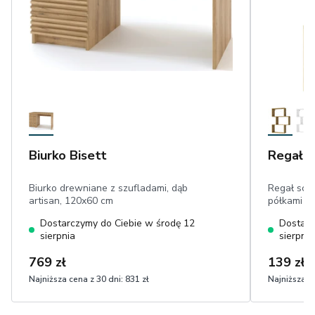
Biurko Bisett
Regał E
Biurko drewniane z szufladami, dąb
Regał sch
artisan, 120x60 cm
półkami
Dostarczymy do Ciebie w środę 12
Dostarc
sierpnia
sierpnia
769 zł
139 zł
Najniższa cena z 30 dni:
831 zł
Najniższa ce