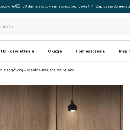
abatów 🔥
30 dni na zwrot – zamawiasz bez ryzyka
Zapisz się do newsle
tki i oświetlenie
Okazje
Pomieszczenia
Inspi
on z rogówką – idealne miejsce na relaks