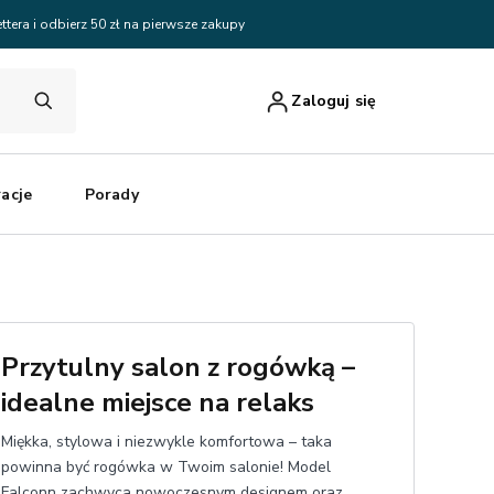
ttera i odbierz 50 zł na pierwsze zakupy
Zaloguj się
racje
Porady
Przytulny salon z rogówką –
idealne miejsce na relaks
Miękka, stylowa i niezwykle komfortowa – taka
powinna być rogówka w Twoim salonie! Model
Falconn zachwyca nowoczesnym designem oraz