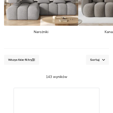
Narożniki
Kanap
Wszystkie filtry
Sortuj
143
wyników