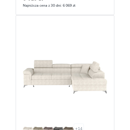
Najniższa cena z 30 dni:
6 069 zł
1
Dodaj do koszyka
+
14