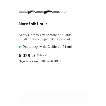
+
27
Narożnik Louis
Szary Narożnik w Kształcie U Louis
ELTAP, prawy, pojemnik na pościel,
mechanizm delfin, posłanie: 123x254
Dostarczymy do Ciebie do 21 dni
cm, szenil easy clean
6 029 zł
6 279 zł
Najniższa cena z 30 dni:
6 781 zł
1
Dodaj do koszyka