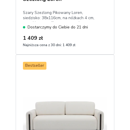
Szary Szezlong Pikowany Loren,
siedzisko: 38x116cm, na nóżkach 4 cm,
wysokie wyprofilowane oparcie,
Dostarczymy do Ciebie do 21 dni
przeszycia,welur eco-friendly
1 409 zł
Najniższa cena z 30 dni:
1 409 zł
1
Dodaj do koszyka
Bestseller