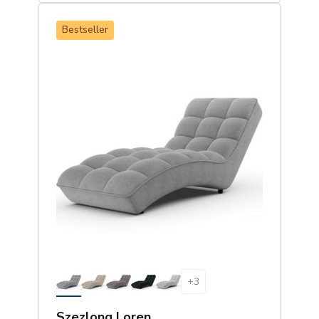
Bestseller
+
3
Szezlong Loren