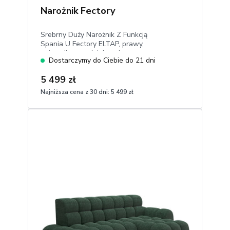
Narożnik Fectory
Srebrny Duży Narożnik Z Funkcją
Spania U Fectory ELTAP, prawy,
pojemnik na pościel, ruchome
Dostarczymy do Ciebie do 21 dni
zagłówki, wysokie nóżki, elegancki
welur.
5 499 zł
Najniższa cena z 30 dni:
5 499 zł
1
Dodaj do koszyka