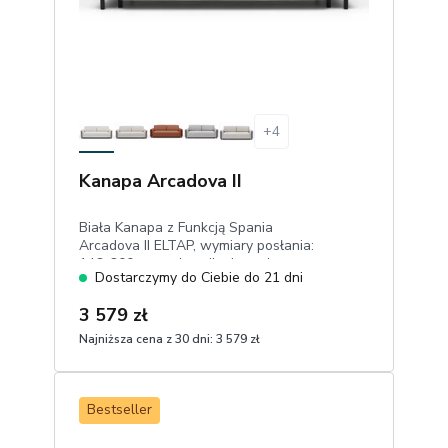
+
4
Kanapa Arcadova II
Biała Kanapa z Funkcją Spania
Arcadova II ELTAP, wymiary posłania:
146x200 cm, pojemnik, drewniane
Dostarczymy do Ciebie do 21 dni
elementy w kolorze czarnym,
przyjemna w dotyku boucle
3 579 zł
Najniższa cena z 30 dni:
3 579 zł
1
Dodaj do koszyka
Bestseller