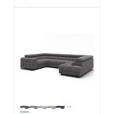
1
Dodaj do koszyka
+
6