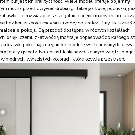
utem
puf
jest ich praktyczność. Wiele modeli oferuje
pojemny
rym można przechowywać drobiazgi, takie jak koce, poduszki, gaz
zabawki. To rozwiązanie szczególnie docenią mamy chcące utrz
ie bez konieczności chowania rzeczy do szafek.
Pufy
to także ś
maicenie pokoju
. Są przecież dostępne w różnych kształtach,
nach, dzięki czemu z łatwością można je dopasować do każdego st
niczki klasyki pokochają eleganckie modele w stonowanych barwac
szarości czy granaty. Natomiast fanki nowoczesnych wnętrz mogą
y
w modnych, wyrazistych kolorach, które ożywią przestrzeń.