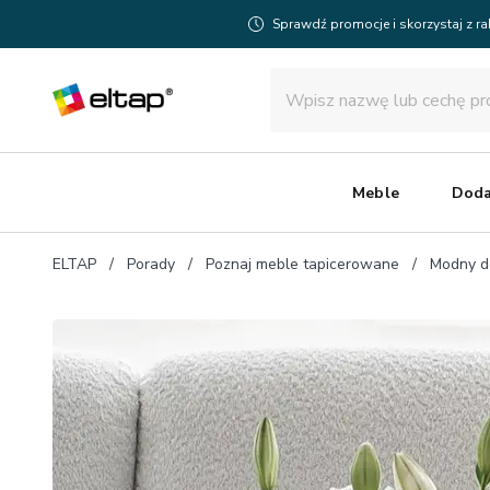
Sprawdź promocje i skorzystaj z r
Meble
Doda
ELTAP
Porady
Poznaj meble tapicerowane
Modny d