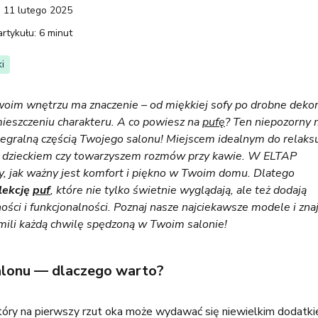
:
11 lutego 2025
artykułu:
6 minut
i
woim wnętrzu ma znaczenie – od miękkiej sofy po drobne dekor
ieszczeniu charakteru. A co powiesz na
pufę
? Ten niepozorny
tegralną częścią Twojego salonu! Miejscem idealnym do relaks
i z dzieckiem czy towarzyszem rozmów przy kawie. W ELTAP
, jak ważny jest komfort i piękno w Twoim domu. Dlatego
lekcję
puf
, które nie tylko świetnie wyglądają, ale też dodają
ości i funkcjonalności. Poznaj nasze najciekawsze modele i zna
mili każdą chwilę spędzoną w Twoim salonie!
salonu — dlaczego warto?
tóry na pierwszy rzut oka może wydawać się niewielkim dodatki