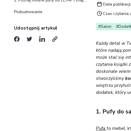
2. Poznaj modne pufy od ELTAP i znajdź swoją ulubioną!
Data publikacji
Podsumowanie
Czas czytania 
#Salon
#Dodatk
Udostępnij artykuł
Każdy detal w T
które nadają pom
może stać się in
czytania książk
doskonale wiemy
stworzyliśmy
ko
wnętrzu przytuln
dodatek, który u
1. Pufy do 
Pufa
to mebel, k