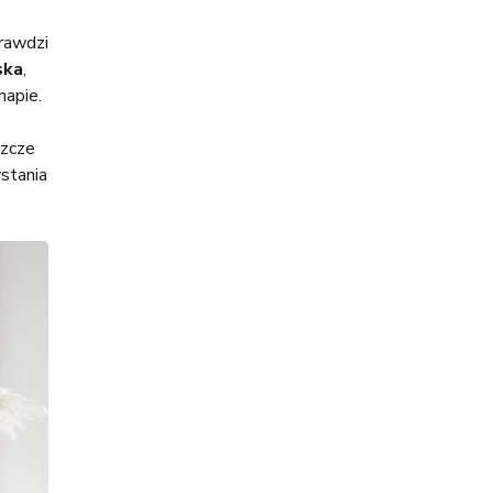
rawdzi
ska
,
napie.
szcze
stania