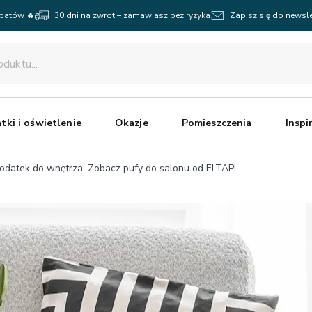
abatów 🔥
30 dni na zwrot – zamawiasz bez ryzyka
Zapisz się do newsle
tki i oświetlenie
Okazje
Pomieszczenia
Inspi
odatek do wnętrza. Zobacz pufy do salonu od ELTAP!