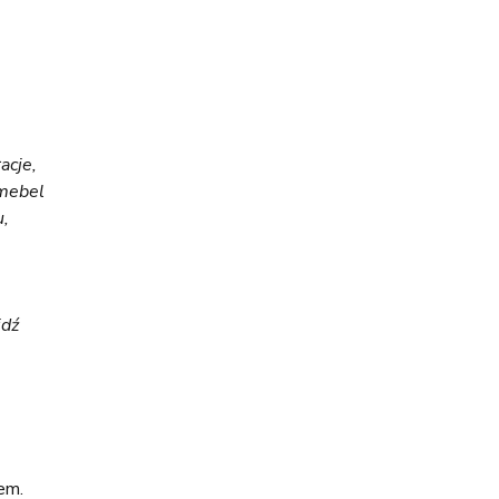
acje,
 mebel
u,
jdź
em.