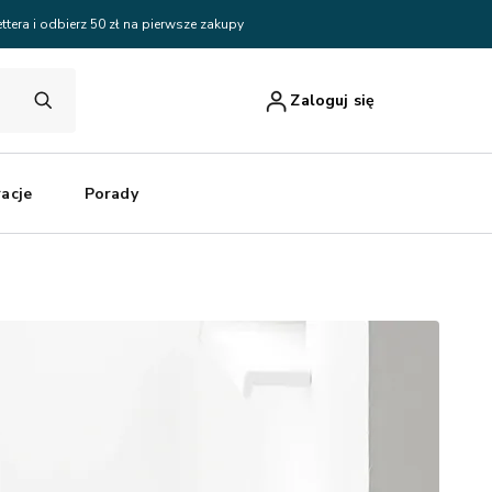
ttera i odbierz 50 zł na pierwsze zakupy
Zaloguj się
racje
Porady