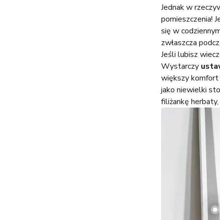
Jednak w rzeczywi
pomieszczenia! 
się w codzienny
zwłaszcza podcza
Jeśli lubisz wiec
Wystarczy
usta
większy komfort 
jako niewielki st
filiżankę herbaty