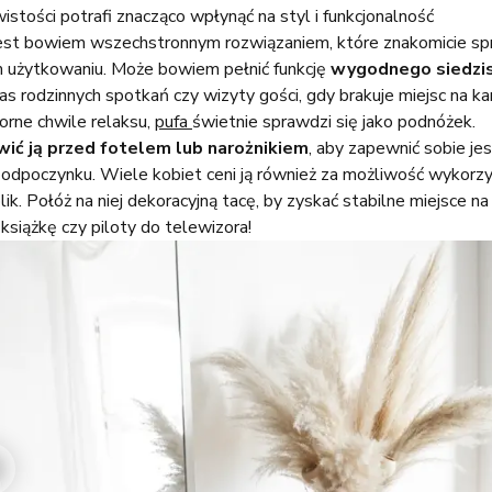
stości potrafi znacząco wpłynąć na styl i funkcjonalność
Jest bowiem wszechstronnym rozwiązaniem, które znakomicie sp
m użytkowaniu. Może bowiem pełnić funkcję
wygodnego siedzi
s rodzinnych spotkań czy wizyty gości, gdy brakuje miejsc na ka
zorne chwile relaksu,
pufa
świetnie sprawdzi się jako podnóżek.
wić ją przed fotelem lub narożnikiem
, aby zapewnić sobie je
odpoczynku. Wiele kobiet ceni ją również za możliwość wykorzy
olik. Połóż na niej dekoracyjną tacę, by zyskać stabilne miejsce na
, książkę czy piloty do telewizora!