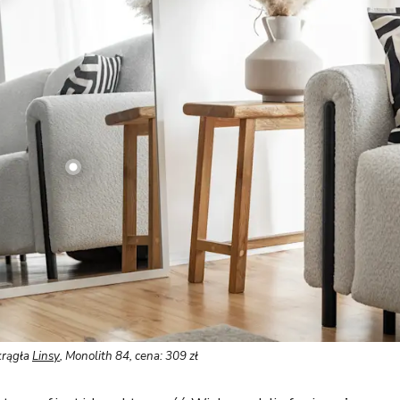
krągła
Linsy
, Monolith 84, cena: 309 zł