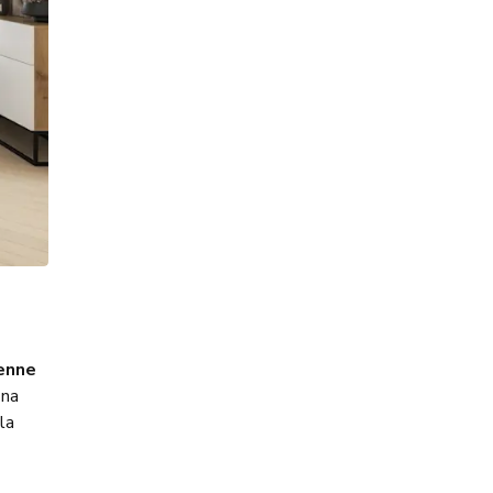
enne
 na
la