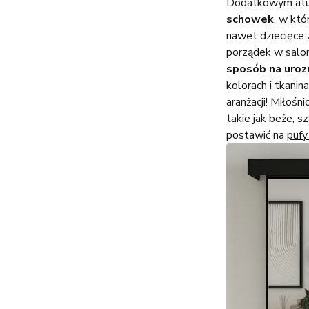
Dodatkowym at
schowek
, w któ
nawet dziecięce 
porządek w salon
sposób na uroz
kolorach i tkani
aranżacji! Miłoś
takie jak beże, 
postawić na
puf