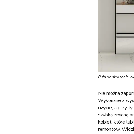
Pufa do siedzenia, o
Nie można zapomn
Wykonane z wysok
użycie
, a przy t
szybką zmianę ar
kobiet, które lu
remontów. Widzis