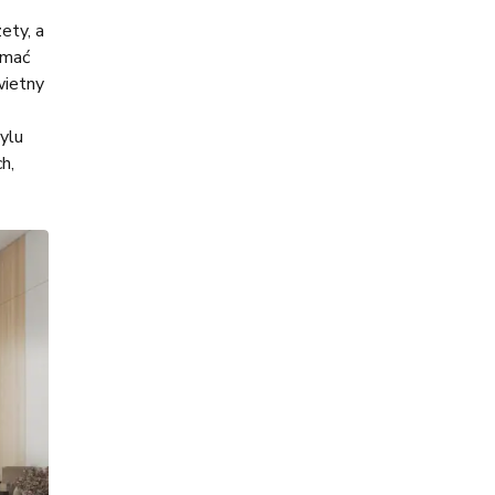
ety, a
ymać
wietny
ylu
h,