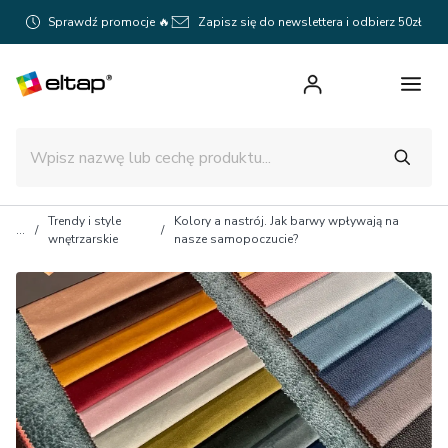
Sprawdź promocje 🔥
Zapisz się do newslettera i odbierz 50zł
Trendy i style
Kolory a nastrój. Jak barwy wpływają na
wnętrzarskie
nasze samopoczucie?