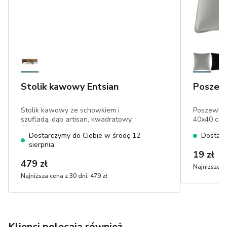
Stolik kawowy Entsian
Poszew
Stolik kawowy ze schowkiem i
Poszewka 
szufladą, dąb artisan, kwadratowy,
40x40 cm
80x32 cm, lamele
Dostarczymy do Ciebie w środę 12
Dostarc
sierpnia
19 zł
479 zł
Najniższa ce
Najniższa cena z 30 dni:
479 zł
Klienci polecają również