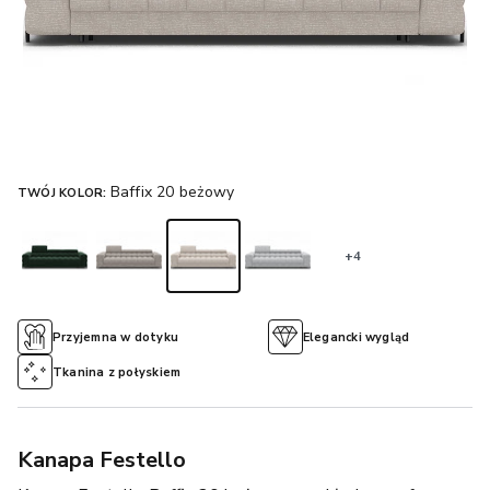
Baffix 20 beżowy
TWÓJ KOLOR:
+4
Przyjemna w dotyku
Elegancki wygląd
Tkanina z połyskiem
Kanapa Festello