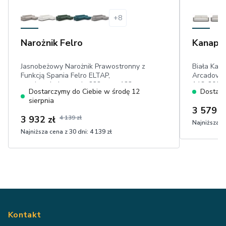
+
8
Narożnik Felro
Kanapa 
Jasnobeżowy Narożnik Prawostronny z
Biała Kana
Funkcją Spania Felro ELTAP,
Arcadova I
powierzchnia spania 222 cm × 123 cm,
146x200 c
Dostarczymy do Ciebie w środę 12
Dostarc
pojemnik na pościel, ruchome
elementy 
sierpnia
zagłówki, wysokie nóżki, przyjemny w
przyjemna
3 579 z
dotyku plusz
3 932 zł
4 139 zł
Najniższa ce
Najniższa cena z 30 dni:
4 139 zł
Kontakt