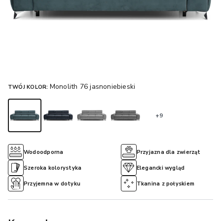
Monolith 76 jasnoniebieski
TWÓJ KOLOR:
+9
Wodoodporna
Przyjazna dla zwierząt
Szeroka kolorystyka
Elegancki wygląd
Przyjemna w dotyku
Tkanina z połyskiem