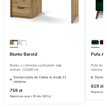
Biurko Barold
Pufa As
Biurko z czterema szufladami, dąb
Pufa do s
artisan, 120x60 cm
zielona, w
Dostarczymy do Ciebie w środę 12
Dostarc
sierpnia
619 zł
759 zł
Najniższa ce
Najniższa cena z 30 dni:
820 zł