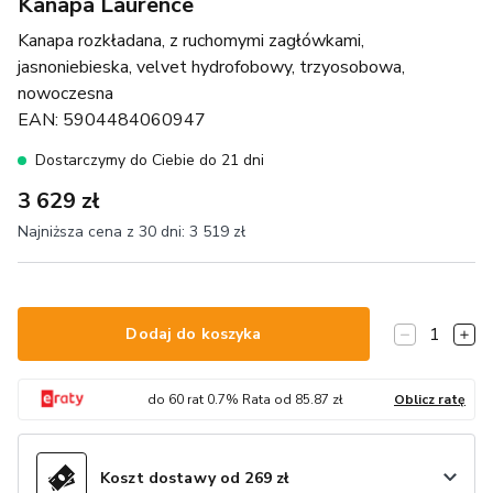
Kanapa Laurence
Kanapa rozkładana, z ruchomymi zagłówkami,
jasnoniebieska, velvet hydrofobowy, trzyosobowa,
nowoczesna
EAN:
5904484060947
Dostarczymy do Ciebie do 21 dni
3 629 zł
Najniższa cena z 30 dni:
3 519 zł
1
Dodaj do koszyka
do
60
rat
0.7
% Rata od
85.87
zł
Oblicz ratę
Koszt dostawy od 269 zł