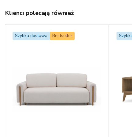
Klienci polecają również
Szybka dostawa
Bestseller
Szybka 