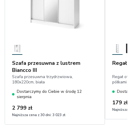
Szafa przesuwna z lustrem
Regał F
Biancco III
Szafa przesuwna trzydrzwiowa,
Regał otwa
180x220cm, biała
półkami
Dostarczymy do Ciebie w środę 12
Dostarc
sierpnia
179 zł
2 799 zł
Najniższa ce
Najniższa cena z 30 dni:
3 023 zł