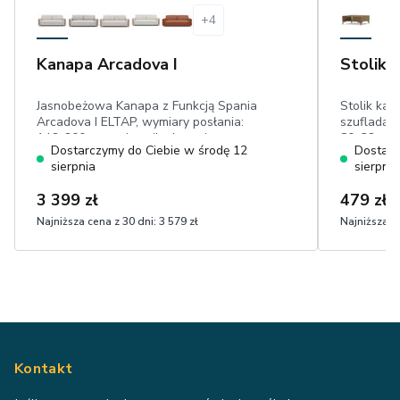
+
4
Kanapa Arcadova I
Stolik 
Jasnobeżowa Kanapa z Funkcją Spania
Stolik ka
Arcadova I ELTAP, wymiary posłania:
szufladą, 
146x200 cm, pojemnik, drewniane
80x32 cm,
Dostarczymy do Ciebie w środę 12
Dostarc
elementy w kolorze buku,przyjemna w
sierpnia
sierpnia
dotyku boucle
3 399 zł
479 zł
Najniższa cena z 30 dni:
3 579 zł
Najniższa ce
Kontakt