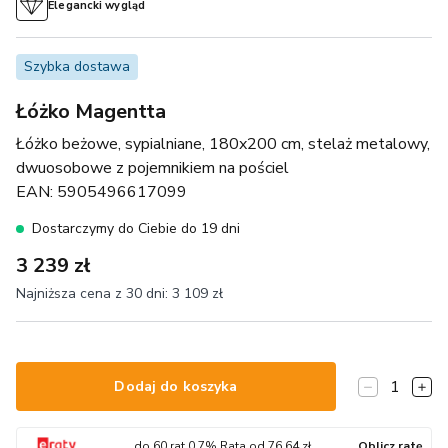
Elegancki wygląd
Szybka dostawa
Łóżko Magentta
Łóżko beżowe, sypialniane, 180x200 cm, stelaż metalowy,
dwuosobowe z pojemnikiem na pościel
EAN:
5905496617099
Dostarczymy do Ciebie do 19 dni
3 239 zł
Najniższa cena z 30 dni:
3 109 zł
1
Dodaj do koszyka
do
60
rat
0.7
% Rata od
76.64
zł
Oblicz ratę