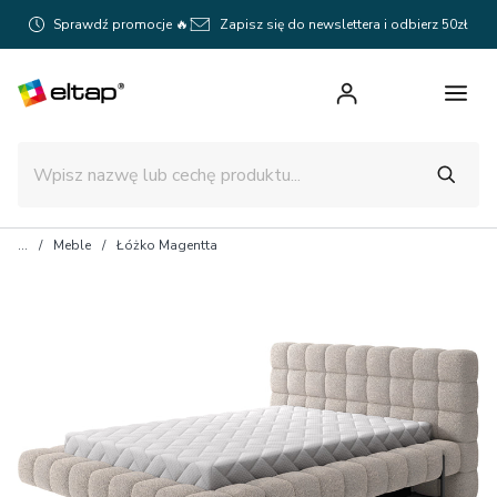
Sprawdź promocje 🔥
Zapisz się do newslettera i odbierz 50zł
Meble
Łóżko Magentta