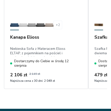
+
2
Kanapa Elioss
Szafka 
Niebieska Sofa z Materacem Elioss
Szafka RT
ELTAP, z pojemnikiem na pościel i
dwiema pó
poduszkami dekoracyjnymi, łatwa w
artisan, l
Dostarczymy do Ciebie w środę 12
Dostarc
czyszczeniu tkanina sztruks
sierpnia
sierpnia
2 106 zł
2 149 zł
479 zł
Najniższa cena z 30 dni:
2 049 zł
Najniższa ce