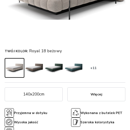
Royal 18 beżowy
TWÓJ KOLOR:
+11
140x200cm
Więcej
Przyjemna w dotyku
Wykonana z butelek PET
Wysoka jakość
Szeroka kolorystyka