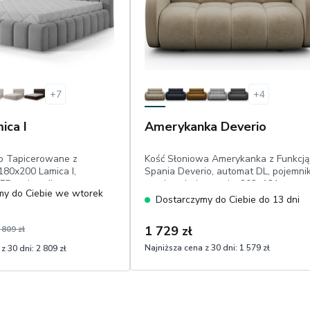
+
7
+
4
ica I
Amerykanka Deverio
o Tapicerowane z
Kość Słoniowa Amerykanka z Funkcją
180x200 Lamica I,
Spania Deverio, automat DL, pojemnik
ED, pojemnik,
powierzchnia spania: 203×131
my do Ciebie we wtorek
e wezgłowie, rama
cm,welur
Dostarczymy do Ciebie do 13 dni
a
welwet hydrofobowy
1 729 zł
 809 zł
Najniższa cena z 30 dni:
1 579 zł
z 30 dni:
2 809 zł