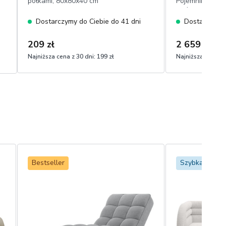
półkami, 80x80x40 cm
Pojemnikiem Au
tapicerowany s
zagłówek, velve
Dostarczymy do Ciebie do 41 dni
Dostarczymy 
naturalną
209 zł
2 659 zł
Najniższa cena z 30 dni:
199 zł
Najniższa cena z 
Bestseller
Szybka dosta