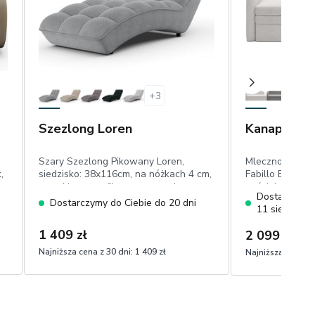
+
3
Szezlong Loren
Kanapa Fabi
Szary Szezlong Pikowany Loren,
Mlecznobiała 
,
siedzisko: 38x116cm, na nóżkach 4 cm,
Fabillo ELTAP, 
wysokie wyprofilowane oparcie,
pościel, powie
Dostarczymy
przeszycia,welur eco-friendly
cm, dwa matera
Dostarczymy do Ciebie do 20 dni
11 sierpnia
w dotyku boucl
1 409 zł
2 099 zł
Najniższa cena z 30 dni:
1 409 zł
Najniższa cena z 