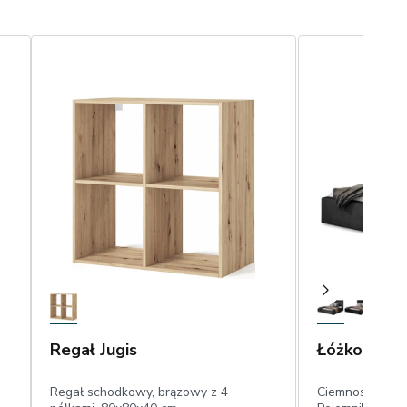
Regał Jugis
Łóżko Audre
Regał schodkowy, brązowy z 4
Ciemnoszare Łó