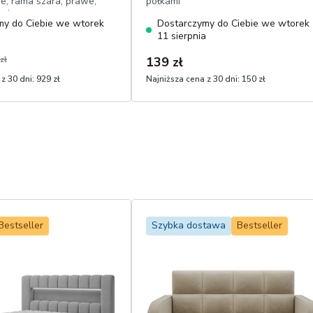
, rama szara, prawe,
półkami
onka
my do Ciebie we wtorek
Dostarczymy do Ciebie we wtorek
a
11 sierpnia
zł
139 zł
z 30 dni:
929 zł
Najniższa cena z 30 dni:
150 zł
Bestseller
Szybka dostawa
Bestseller