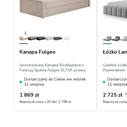
+
2
Kanapa Fulgeo
Łóżko Lam
Jasnobeżowa Kanapa Rozkładana z
Gołebie Łóżk
Funkcją Spania Fulgeo ELTAP, prawy,
Pojemnikiem 
pojemnik na pościel, poduszki
oświetlenie L
Dostarczymy do Ciebie we wtorek
Dostarczy
dekoracyjne, dwa materace, miękki
tapicerowan
11 sierpnia
11 sierpni
sztruks
drewniana, 
1 869 zł
2 725 zł
2
Najniższa cena z 30 dni:
1 799 zł
Najniższa cena 