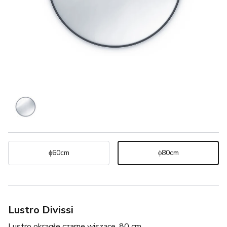
ϕ60cm
ϕ80cm
Lustro Divissi
Lustro okrągłe czarne wiszące, 80 cm