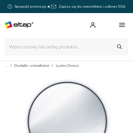
Sprawdź promocje 🔥
Zapisz się do newslettera i odbierz 50zł
Dodatki i oświetlenie
Lustro Divissi