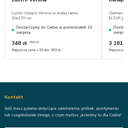
Lustro stojące Verona w białej ramie,
Złamana B
50x170 cm
ELTAP, poj
poduszkam
Dostarczymy do Ciebie w poniedziałek 10
Dostarc
× 190 cm, 
sierpnia
sierpnia
348 zł
359 zł
3 181 z
Najniższa cena z 30 dni:
359 zł
Najniższa ce
Kontakt
Jeśli masz pytanie dotyczące zamówienia, próbek, asortymentu
lub czegokolwiek innego, o czym myślisz, jesteśmy tu dla Ciebie!