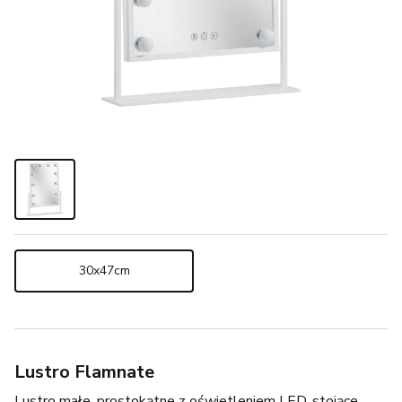
30x47cm
Lustro Flamnate
Lustro małe, prostokątne z oświetleniem LED, stojące,