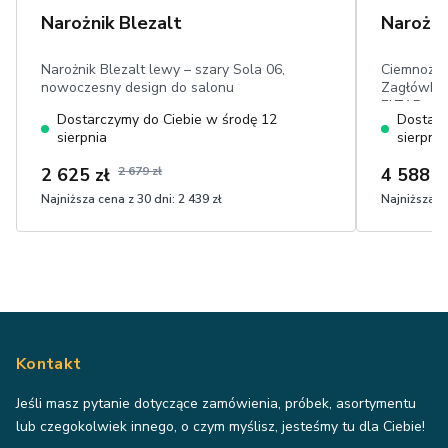
Narożnik Blezalt
Narożni
Narożnik Blezalt lewy – szary Sola 06,
Ciemnozie
nowoczesny design do salonu
Zagłówkam
ELTAP, pra
Dostarczymy do Ciebie w środę 12
Dostarc
posłania:
sierpnia
sierpnia
w dotyku
2 625 zł
2 679 zł
4 588 z
Najniższa cena z 30 dni:
2 439 zł
Najniższa ce
Kontakt
Jeśli masz pytanie dotyczące zamówienia, próbek, asortymentu
lub czegokolwiek innego, o czym myślisz, jesteśmy tu dla Ciebie!