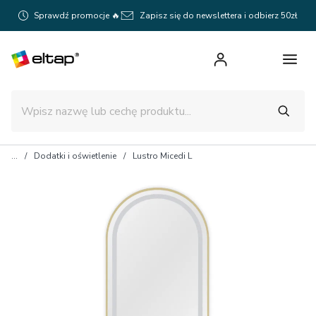
Sprawdź promocje 🔥
Zapisz się do newslettera i odbierz 50zł
Dodatki i oświetlenie
Lustro Micedi L