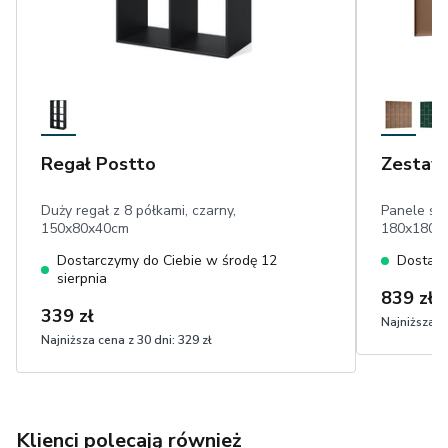
Regał Postto
Zestaw 
Duży regał z 8 półkami, czarny,
Panele śc
150x80x40cm
180x180 c
Dostarczymy do Ciebie w środę 12
Dostarc
sierpnia
839 zł
339 zł
Najniższa ce
Najniższa cena z 30 dni:
329 zł
Klienci polecają również