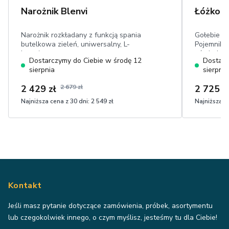
Narożnik Blenvi
Łóżko L
Narożnik rozkładany z funkcją spania
Gołebie Ł
butelkowa zieleń, uniwersalny, L-
Pojemniki
kształtny
oświetleni
Dostarczymy do Ciebie w środę 12
Dostarc
tapicerow
sierpnia
sierpnia
drewniana
2 429 zł
2 679 zł
2 725 z
Najniższa cena z 30 dni:
2 549 zł
Najniższa ce
Kontakt
Jeśli masz pytanie dotyczące zamówienia, próbek, asortymentu
lub czegokolwiek innego, o czym myślisz, jesteśmy tu dla Ciebie!