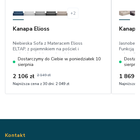
+
2
Kanapa Elioss
Kanapa
Niebieska Sofa z Materacem Elioss
Jasnobeżo
ELTAP, z pojemnikiem na pościel i
Funkcją Sp
poduszkami dekoracyjnymi, łatwa w
pojemnik n
Dostarczymy do Ciebie w poniedziałek 10
Dostarc
czyszczeniu tkanina sztruks
dekoracyjn
sierpnia
sierpnia
sztruks
2 106 zł
2 149 zł
1 869 z
Najniższa cena z 30 dni:
2 049 zł
Najniższa ce
Kontakt