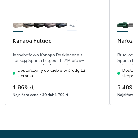
+
2
Kanapa Fulgeo
Narożni
Jasnobeżowa Kanapa Rozkładana z
Butelkowo
Funkcją Spania Fulgeo ELTAP, prawy,
Spania Ma
pojemnik na pościel, poduszki
pojemnik,
Dostarczymy do Ciebie w środę 12
Dostarc
dekoracyjne, dwa materace, miękki
powierzch
sierpnia
sierpnia
sztruks
przyjemny
1 869 zł
3 489 z
Najniższa cena z 30 dni:
1 799 zł
Najniższa ce