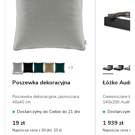
+
9
Poszewka dekoracyjna
Łóżko Audre
Poszewka dekoracyjna, jasnoszara,
Ciemnoszare Łóż
40x40 cm
140x200 Audrey 
drewniany, wyso
Dostarczymy do Ciebie do 21 dni
Dostarczymy d
imitujący skórę n
19 zł
1 939 zł
Najniższa cena z 30 dni:
23 zł
Najniższa cena z 30