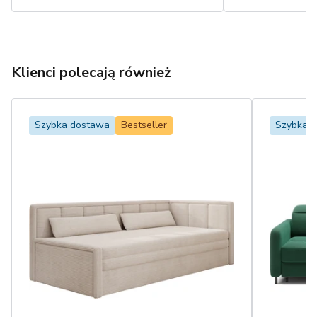
Klienci polecają również
Szybka dostawa
Bestseller
Szybka 