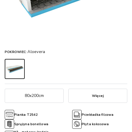
Aloevera
POKROWIEC:
80x200cm
Więcej
Pianka T2542
Przekładka filcowa
Sprężyna bonellowa
Płyta kokosowa