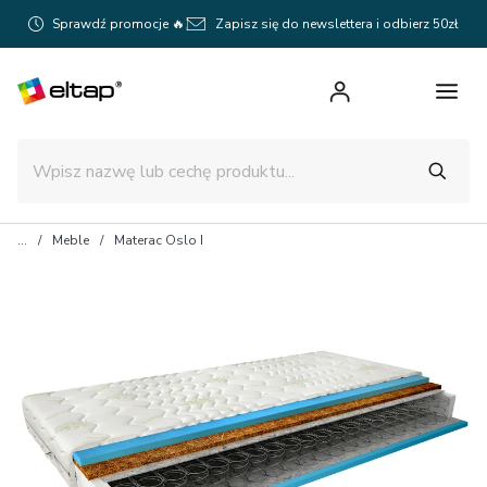
Sprawdź promocje 🔥
Zapisz się do newslettera i odbierz 50zł
Meble
Materac Oslo I