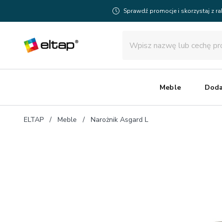
Sprawdź promocje i skorzystaj z r
Meble
Doda
ELTAP
Meble
Narożnik Asgard L