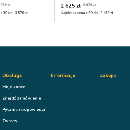
 739 zł
2 625 zł
2 679 zł
z 30 dni:
3 579 zł
Najniższa cena z 30 dni:
2 439 zł
Obsługa
Informacje
Zakupy
Moje konto
Znajdź zamówienie
Pytania i odpowiedzi
Zwroty