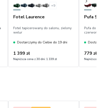
+
9
Fotel Laurence
Pufa Silva
a
Fotel tapicerowany do salonu, zielony
Pufa do siedze
welur
czerwona, welu
Dostarczymy do Ciebie do 19 dni
Dostarczymy 
et
1 399 zł
779 zł
Najniższa cena z 30 dni:
1 339 zł
Najniższa cena z 