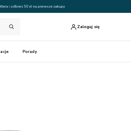
ttera i odbierz 50 zł na pierwsze zakupy
Zaloguj się
racje
Porady