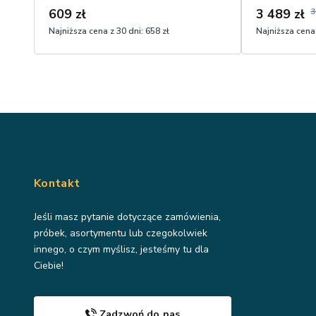
609 zł
3 489 zł
3
Najniższa cena z 30 dni:
658 zł
Najniższa cena 
Kontakt
Jeśli masz pytanie dotyczące zamówienia,
próbek, asortymentu lub czegokolwiek
innego, o czym myślisz, jesteśmy tu dla
Ciebie!
Zadzwoń do nas