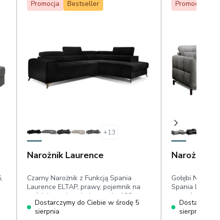
Promocja
Bestseller
Promocja
Be
+
13
Narożnik Laurence
Narożnik Lo
,
Czarny Narożnik z Funkcją Spania
Gołębi Narożni
Laurence ELTAP, prawy, pojemnik na
Spania Lorelle 
pościel, powierzchnia spania: 123 cm x
na pościel, ruc
Dostarczymy do Ciebie w środę 5
Dostarczymy 
193 cm, niecieniujący welwet
hydrofobowy
sierpnia
sierpnia