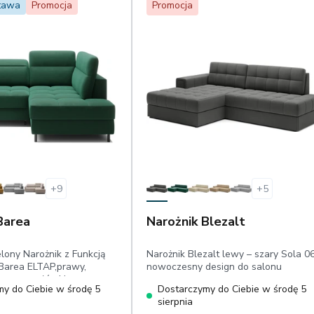
tawa
Promocja
Promocja
+
9
+
5
Barea
Narożnik Blezalt
lony Narożnik z Funkcją
Narożnik Blezalt lewy – szary Sola 06
Barea ELTAP,prawy,
nowoczesny design do salonu
chome zagłówki,
y do Ciebie w środę 5
Dostarczymy do Ciebie w środę 5
 spania: 160 cm x 128 cm,
sierpnia
dotyku plusz