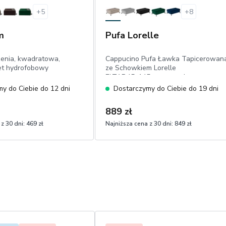
+
5
+
8
m
Pufa Lorelle
zenia, kwadratowa,
Cappucino Pufa Ławka Tapicerowan
et hydrofobowy
ze Schowkiem Lorelle
ELTAP,45x145cm, prostokątna
komfortowe siedzisko, przeszycia i
y do Ciebie do 12 dni
Dostarczymy do Ciebie do 19 dni
pikowania, czarne nóżki 17 cm, welw
imitujący skórę naturalną
889 zł
z 30 dni:
469 zł
Najniższa cena z 30 dni:
849 zł