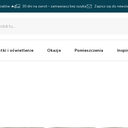
abatów 🔥
30 dni na zwrot – zamawiasz bez ryzyka
Zapisz się do newsle
tki i oświetlenie
Okazje
Pomieszczenia
Inspi