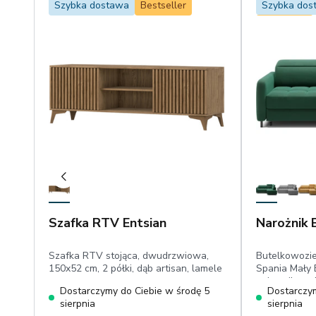
Szybka dostawa
Bestseller
Szybka dos
Bestseller
Szafka RTV Entsian
Narożnik 
Szafka RTV stojąca, dwudrzwiowa,
Butelkowozie
150x52 cm, 2 półki, dąb artisan, lamele
Spania Mały 
pojemnik, ru
Dostarczymy do Ciebie w środę 5
Dostarczym
powierzchnia
sierpnia
sierpnia
przyjemny w 