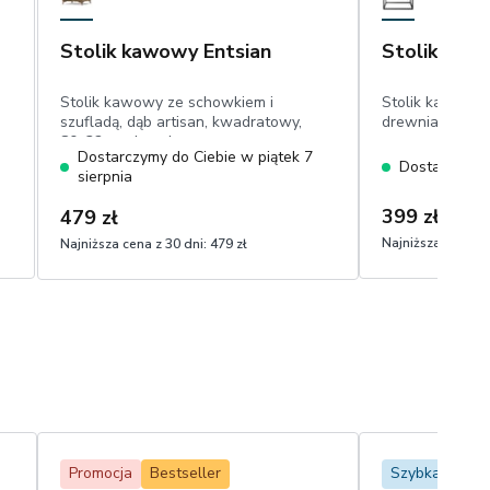
Stolik kawowy Entsian
Stolik kaw
Stolik kawowy ze schowkiem i
Stolik kawowy i
szufladą, dąb artisan, kwadratowy,
drewniany, kw
80x32 cm, lamele
Dostarczymy do Ciebie w piątek 7
Dostarczymy 
sierpnia
399 zł
479 zł
Najniższa cena z 
Najniższa cena z 30 dni:
479 zł
Promocja
Bestseller
Szybka dosta