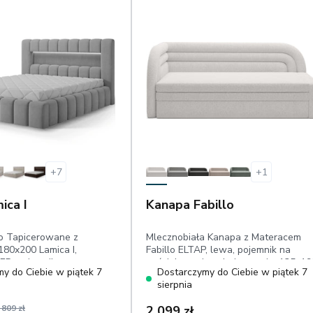
+
7
+
1
ica I
Kanapa Fabillo
o Tapicerowane z
Mlecznobiała Kanapa z Materacem
180x200 Lamica I,
Fabillo ELTAP, lewa, pojemnik na
ED, pojemnik,
pościel, powierzchnia spania: 135x19
y do Ciebie w piątek 7
Dostarczymy do Ciebie w piątek 7
e wezgłowie, rama
cm, dwa materace, miękka, przyjemna
sierpnia
welwet hydrofobowy
w dotyku boucle
 809 zł
2 099 zł