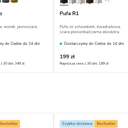
+
1
o
Pufa R1
a, worek, jasnoszara,
Pufa ze schowkiem, kwadratowa,
szara plecionka/czarna ekoskóra
y do Ciebie do 14 dni
Dostarczymy do Ciebie do 14 dni
199 zł
z 30 dni:
349 zł
Najniższa cena z 30 dni:
189 zł
Bestseller
Szybka dostawa
Bestseller