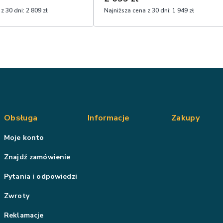
z 30 dni:
2 809 zł
Najniższa cena z 30 dni:
1 949 zł
Obsługa
Informacje
Zakupy
Moje konto
Znajdź zamówienie
Pytania i odpowiedzi
Zwroty
Reklamacje