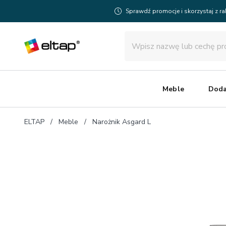
Sprawdź promocje i skorzystaj z r
Meble
Doda
ELTAP
Meble
Narożnik Asgard L