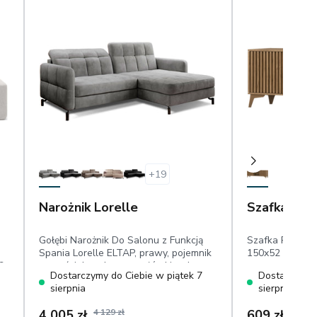
+
19
Narożnik Lorelle
Szafka RTV
Gołębi Narożnik Do Salonu z Funkcją
Szafka RTV st
Spania Lorelle ELTAP, prawy, pojemnik
150x52 cm, 2 pó
9
na pościel, ruchome zagłówki, velvet
Dostarczymy do Ciebie w piątek 7
Dostarczymy 
hydrofobowy
sierpnia
sierpnia
4 005 zł
4 129 zł
609 zł