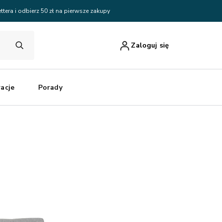
ttera i odbierz 50 zł na pierwsze zakupy
Zaloguj się
racje
Porady