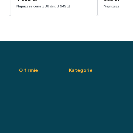
Najniższa cena z 30 dni:
3 949 zł
Najniższa cena z 
O firmie
Kategorie