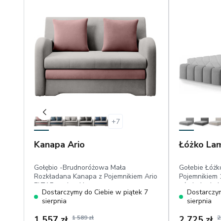
Bestseller
+
7
Kanapa Ario
Łóżko Lam
Gołębio -Brudnoróżowa Mała
Gołebie Łóżk
Rozkładana Kanapa z Pojemnikiem Ario
Pojemnikiem 
ELTAP, poduszki
oświetlenie L
Dostarczymy do Ciebie w piątek 7
Dostarczym
dekoracyjne,powierzchnia
tapicerowan
sierpnia
sierpnia
spania:111x196 cm, velvet
drewniana, 
hydrofobowy
1 557 zł
1 589 zł
2 725 zł
2