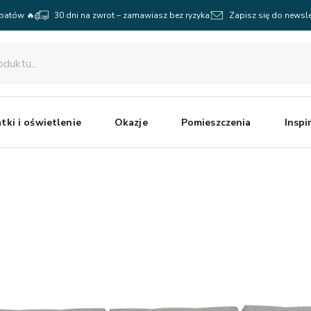
abatów 🔥
30 dni na zwrot – zamawiasz bez ryzyka
Zapisz się do newsle
tki i oświetlenie
Okazje
Pomieszczenia
Inspi