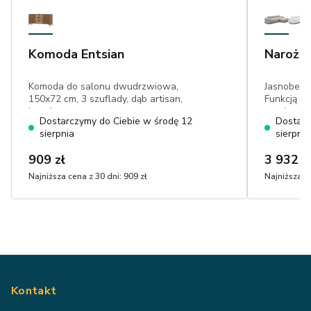
Komoda Entsian
Narożni
Komoda do salonu dwudrzwiowa,
Jasnobeżo
150x72 cm, 3 szuflady, dąb artisan,
Funkcją Sp
lamele
powierzch
Dostarczymy do Ciebie w środę 12
Dostarc
pojemnik n
sierpnia
sierpnia
zagłówki, 
dotyku pl
909 zł
3 932 z
Najniższa cena z 30 dni:
909 zł
Najniższa ce
Kontakt