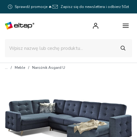
Sprawdź promocje 🔥
Zapisz się do newslettera i odbierz 50zł
Meble
Narożnik Asgard U