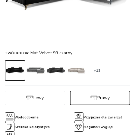
Mat Velvet 99 czarny
TWÓJ KOLOR:
+13
Lewy
Prawy
Wodoodporna
Przyjazna dla zwierząt
Szeroka kolorystyka
Elegancki wygląd