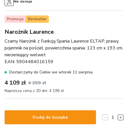
Nie cieniuje
Promocja
Bestseller
Narożnik Laurence
Czarny Narożnik z Funkcją Spania Laurence ELTAP, prawy,
pojemnik na pościel, powierzchnia spania: 123 cm x 193 cm,
niecieniujący welwet
EAN:
5904484016159
Dostarczymy do Ciebie we wtorek 11 sierpnia
4 109 zł
4 359 zł
Najniższa cena z 30 dni:
4 199 zł
1
Dodaj do koszyka