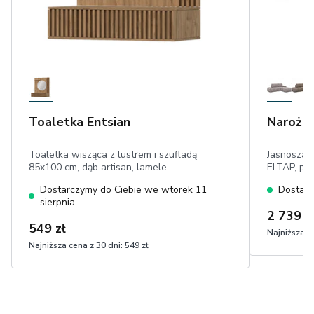
Toaletka Entsian
Narożni
Toaletka wisząca z lustrem i szufladą
Jasnoszary
85x100 cm, dąb artisan, lamele
ELTAP, prz
automat D
Dostarczymy do Ciebie we wtorek 11
Dostarc
spania 95
sierpnia
2 739 z
549 zł
Najniższa ce
Najniższa cena z 30 dni:
549 zł