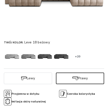
Leve 18 beżowy
TWÓJ KOLOR:
+20
Lewy
Prawy
Przyjemna w dotyku
Szeroka kolorystyka
Imitacja skóry naturalnej