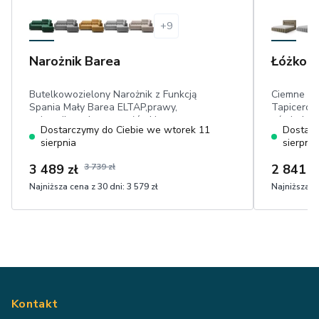
+
9
Narożnik Barea
Łóżko L
Butelkowozielony Narożnik z Funkcją
Ciemne Ca
Spania Mały Barea ELTAP,prawy,
Tapicerow
pojemnik, ruchome zagłówki,
oświetleni
Dostarczymy do Ciebie we wtorek 11
Dostarc
powierzchnia spania: 160 cm x 128 cm,
tapicerow
sierpnia
sierpnia
przyjemny w dotyku plusz
metalowa,
3 489 zł
3 739 zł
2 841 z
Najniższa cena z 30 dni:
3 579 zł
Najniższa ce
Kontakt